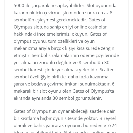
5000 ile çarparak hesaplayabilirler. Slot oyununda
kazanmak için çevirme işleminden sonra en az 8
sembolün eşleşmesi gerekmektedir. Gates of
Olympus slotuna sahip en iyi online casinolar
hakkındaki incelemelerimizi okuyun. Gates of
olympus oyunu, tüm özellikleri ve oyun
mekanizmalarıyla birçok kişiyi kısa sürede zengin
etmiştir. Sembol sıralamalarının ödeme çizgilerinde
yer almaları zorunlu değildir ve 8 sembolün 30
sembol karesi içinde yer alması yeterlidir. Scatter
sembol özelliğiyle birlikte, daha fazla kazanma
şansı ve bedava çevirme imkanı sunulmaktadır. 6
makaralı bir slot oyunu olan Gates of Olympus’ta
ekranda aynı anda 30 sembol görüntülenir.
Gates of Olympus’un oynanabileceği saatlere dair
bir kısıtlama hiçbir oyun sitesinde yoktur. Bireysel
olarak ve bahis yatırarak oynanır, bu nedenle 7/24
işlem yapılabilmektedir. Slot severler, online oyun