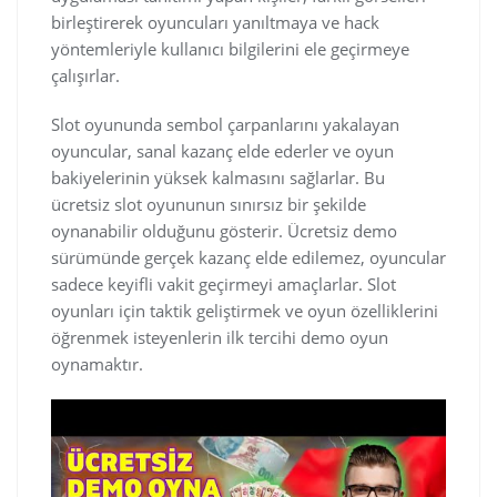
birleştirerek oyuncuları yanıltmaya ve hack
yöntemleriyle kullanıcı bilgilerini ele geçirmeye
çalışırlar.
Slot oyununda sembol çarpanlarını yakalayan
oyuncular, sanal kazanç elde ederler ve oyun
bakiyelerinin yüksek kalmasını sağlarlar. Bu
ücretsiz slot oyununun sınırsız bir şekilde
oynanabilir olduğunu gösterir. Ücretsiz demo
sürümünde gerçek kazanç elde edilemez, oyuncular
sadece keyifli vakit geçirmeyi amaçlarlar. Slot
oyunları için taktik geliştirmek ve oyun özelliklerini
öğrenmek isteyenlerin ilk tercihi demo oyun
oynamaktır.