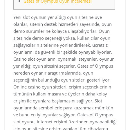
Gates of Olympus Oyun İncelemesi
Yeni slot oyunun yer aldığı oyun sitesine üye
olanlar, sitenin destek hizmetleri sayesinde, oyun
demo sürümlerine kolayca ulaşabiliyorlar. Oyun
sitesinde demo seçeneği yoksa, kullanıcılar oyun
sağlayıcıların sitelerine yönlendirilerek, ücretsiz
oyunlarını da güvenli bir şekilde oynayabiliyorlar.
Casino slot oyunlarını oynamak isteyenler, oyunun
yer aldığı oyun sitesini seçerler. Gates of Olympus
nereden oynanır araştırmalarında, oyun
seçeneğinin bulunduğu oyun siteleri gösteriliyor.
Online casino oyun siteleri, erişim seçeneklerinin
tümünün kullanılmasını ve üyelerin daha kolay
erişim ile oyunlara başlamasını sağlıyor. Slot
oyunlarında sembollerle para kazanmak mümkün
ve bunu en iyi oyunlar sağlıyor. Gates of Olympus
slot oyunu, internet erişimi üzerinden oynanabildiği
için oyun sitesine erişim yapılan tüm cihazlarda