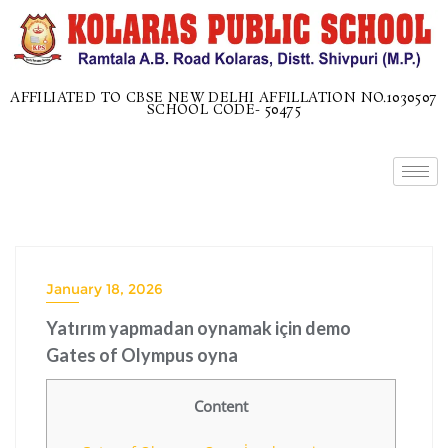
AFFILIATED TO CBSE NEW DELHI AFFILLATION NO.1030507
SCHOOL CODE- 50475
January 18, 2026
Yatırım yapmadan oynamak için demo
Gates of Olympus oyna
Content