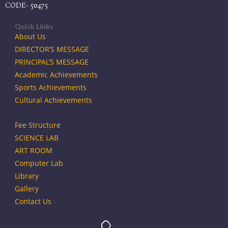
CODE- 50475
Quick Links
About Us
DIRECTOR’S MESSAGE
PRINCIPAL’S MESSAGE
Academic Achievements
Sports Achievements
Cultural Achievements
Fee Structure
SCIENCE LAB
ART ROOM
Computer Lab
Library
Gallery
Contact Us