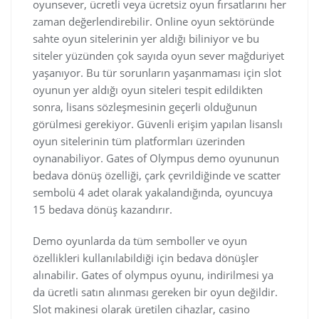
oyunsever, ücretli veya ücretsiz oyun fırsatlarını her
zaman değerlendirebilir. Online oyun sektöründe
sahte oyun sitelerinin yer aldığı biliniyor ve bu
siteler yüzünden çok sayıda oyun sever mağduriyet
yaşanıyor. Bu tür sorunların yaşanmaması için slot
oyunun yer aldığı oyun siteleri tespit edildikten
sonra, lisans sözleşmesinin geçerli olduğunun
görülmesi gerekiyor. Güvenli erişim yapılan lisanslı
oyun sitelerinin tüm platformları üzerinden
oynanabiliyor. Gates of Olympus demo oyununun
bedava dönüş özelliği, çark çevrildiğinde ve scatter
sembolü 4 adet olarak yakalandığında, oyuncuya
15 bedava dönüş kazandırır.
Demo oyunlarda da tüm semboller ve oyun
özellikleri kullanılabildiği için bedava dönüşler
alınabilir. Gates of olympus oyunu, indirilmesi ya
da ücretli satın alınması gereken bir oyun değildir.
Slot makinesi olarak üretilen cihazlar, casino