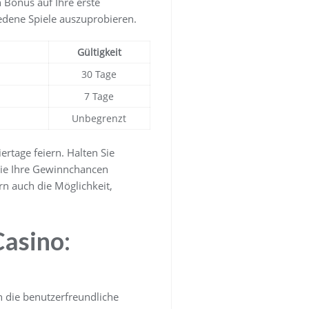
 Bonus auf Ihre erste
edene Spiele auszuprobieren.
Gültigkeit
30 Tage
7 Tage
Unbegrenzt
ertage feiern. Halten Sie
 die Ihre Gewinnchancen
n auch die Möglichkeit,
Casino:
n die benutzerfreundliche