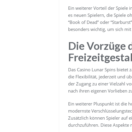
Ein weiterer Vorteil der Spiele
es neuen Spielern, die Spiele o
“Book of Dead” oder “Starburst
besonders wichtig, um sich mit
Die Vorzüge d
Freizeitgesta
Das Casino Lunar Spins bietet za
die Flexibilität, jederzeit und
der Zugang zu einer Vielzahl von
nach ihren eigenen Vorlieben zu
Ein weiterer Pluspunkt ist die h
modernste Verschlüsselungstech
Zusätzlich können Spieler auf
durchzuführen. Diese Aspekte 