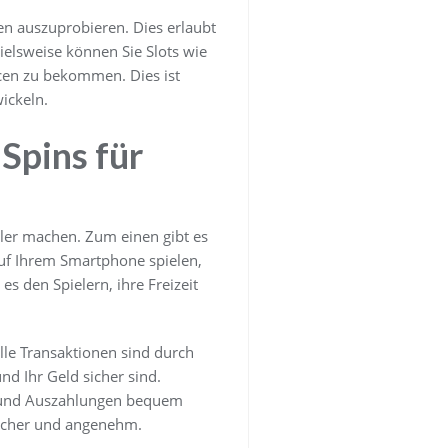
nen auszuprobieren. Dies erlaubt
ielsweise können Sie Slots wie
cen zu bekommen. Dies ist
ickeln.
Spins für
ieler machen. Zum einen gibt es
auf Ihrem Smartphone spielen,
es den Spielern, ihre Freizeit
Alle Transaktionen sind durch
d Ihr Geld sicher sind.
n und Auszahlungen bequem
sicher und angenehm.