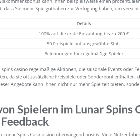
r Willkommensbonus kann Ihnen beispielsweise einen prozentualen
t, dass Sie mehr Spielguthaben zur Verfügung haben, um verschi
Details
100% auf die erste Einzahlung bis zu 200 €
50 Freispiele auf ausgewählte Slots
Belohnungen für regelmäßige Spieler
 spins casino regelmäßige Aktionen, die saisonale Events oder Fei
n, da sie oft zusätzliche Freispiele oder Sonderboni enthalten,
ser Angebote kann Ihnen nicht nur mehr Spielzeit bieten, sonder
on Spielern im Lunar Spins 
d Feedback
m Lunar Spins Casino sind überwiegend positiv. Viele Nutzer lobe