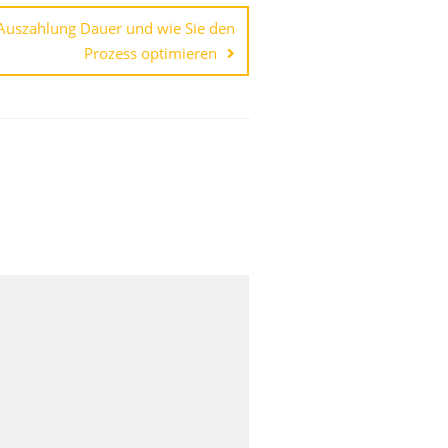
 Auszahlung Dauer und wie Sie den
Prozess optimieren