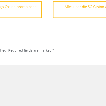
1go Casino promo code
Alles über die SG Casino
shed.
Required fields are marked
*