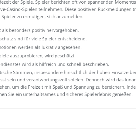
dezeit der Spiele. Spieler berichten oft von spannenden Moment
ive-Casino-Spielen teilnehmen. Diese positiven Rückmeldungen tr
 Spieler zu ermutigen, sich anzumelden.
oft als besonders positiv hervorgehoben.
chutz sind für viele Spieler entscheidend.
tionen werden als lukrativ angesehen.
piele auszuprobieren, wird geschätzt.
dienstes wird als hilfreich und schnell beschrieben.
ritische Stimmen, insbesondere hinsichtlich der hohen Einsätze be
usst sein und verantwortungsvoll spielen. Dennoch wird das lunar 
hen, um die Freizeit mit Spaß und Spannung zu bereichern. Inde
nen Sie ein unterhaltsames und sicheres Spielerlebnis genießen.