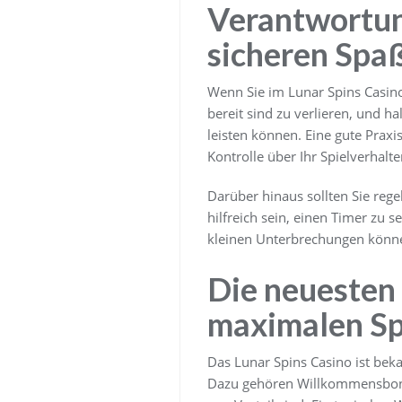
Verantwortung
sicheren Spa
Wenn Sie im Lunar Spins Casino 
bereit sind zu verlieren, und h
leisten können. Eine gute Praxis
Kontrolle über Ihr Spielverhalte
Darüber hinaus sollten Sie rege
hilfreich sein, einen Timer zu 
kleinen Unterbrechungen könne
Die neuesten
maximalen Sp
Das Lunar Spins Casino ist beka
Dazu gehören Willkommensboni, 