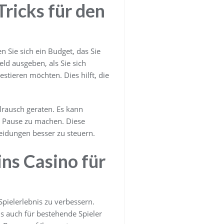
ricks für den
 Sie sich ein Budget, das Sie
ld ausgeben, als Sie sich
estieren möchten. Dies hilft, die
lrausch geraten. Es kann
ne Pause zu machen. Diese
idungen besser zu steuern.
ns Casino für
Spielerlebnis zu verbessern.
s auch für bestehende Spieler