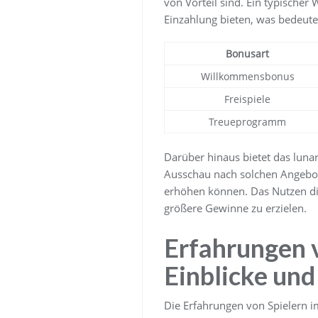
von Vorteil sind. Ein typische
Einzahlung bieten, was bedeute
Bonusart
Willkommensbonus
Freispiele
Treueprogramm
Darüber hinaus bietet das lunar
Ausschau nach solchen Angebote
erhöhen können. Das Nutzen die
größere Gewinne zu erzielen.
Erfahrungen v
Einblicke un
Die Erfahrungen von Spielern i