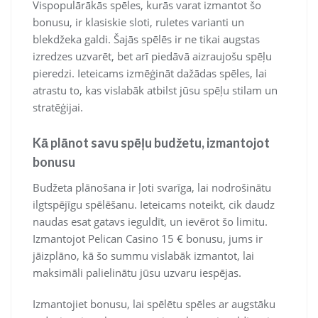
Vispopulārākās spēles, kurās varat izmantot šo
bonusu, ir klasiskie sloti, ruletes varianti un
blekdžeka galdi. Šajās spēlēs ir ne tikai augstas
izredzes uzvarēt, bet arī piedāvā aizraujošu spēļu
pieredzi. Ieteicams izmēģināt dažādas spēles, lai
atrastu to, kas vislabāk atbilst jūsu spēļu stilam un
stratēģijai.
Kā plānot savu spēļu budžetu, izmantojot
bonusu
Budžeta plānošana ir ļoti svarīga, lai nodrošinātu
ilgtspējīgu spēlēšanu. Ieteicams noteikt, cik daudz
naudas esat gatavs ieguldīt, un ievērot šo limitu.
Izmantojot Pelican Casino 15 € bonusu, jums ir
jāizplāno, kā šo summu vislabāk izmantot, lai
maksimāli palielinātu jūsu uzvaru iespējas.
Izmantojiet bonusu, lai spēlētu spēles ar augstāku