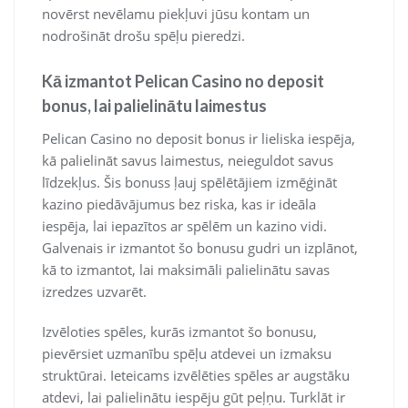
novērst nevēlamu piekļuvi jūsu kontam un
nodrošināt drošu spēļu pieredzi.
Kā izmantot Pelican Casino no deposit
bonus, lai palielinātu laimestus
Pelican Casino no deposit bonus ir lieliska iespēja,
kā palielināt savus laimestus, neieguldot savus
līdzekļus. Šis bonuss ļauj spēlētājiem izmēģināt
kazino piedāvājumus bez riska, kas ir ideāla
iespēja, lai iepazītos ar spēlēm un kazino vidi.
Galvenais ir izmantot šo bonusu gudri un izplānot,
kā to izmantot, lai maksimāli palielinātu savas
izredzes uzvarēt.
Izvēloties spēles, kurās izmantot šo bonusu,
pievērsiet uzmanību spēļu atdevei un izmaksu
struktūrai. Ieteicams izvēlēties spēles ar augstāku
atdevi, lai palielinātu iespēju gūt peļņu. Turklāt ir