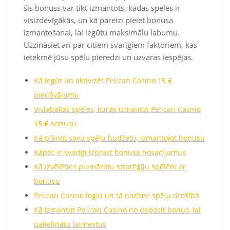
šis bonuss var tikt izmantots, kādas spēles ir
visizdevīgākās, un kā pareizi pieiet bonusa
izmantošanai, lai iegūtu maksimālu labumu.
Uzzināsiet arī par citiem svarīgiem faktoriem, kas
ietekmē jūsu spēļu pieredzi un uzvaras iespējas.
Kā iegūt un aktivizēt Pelican Casino 15 €
piedāvājumu
Vislabākās spēles, kurās izmantot Pelican Casino
15 € bonusu
Kā plānot savu spēļu budžetu, izmantojot bonusu
Kāpēc ir svarīgi izprast bonusa nosacījumus
Kā izvēlēties piemērotu stratēģiju spēlēm ar
bonusu
Pelican Casino login un tā nozīme spēļu drošībā
Kā izmantot Pelican Casino no deposit bonus, lai
palielinātu laimestus