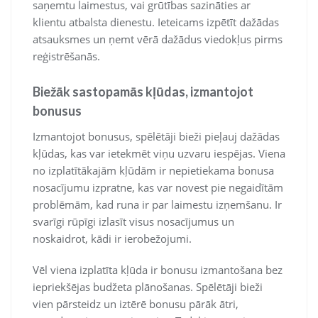
saņemtu laimestus, vai grūtības sazināties ar
klientu atbalsta dienestu. Ieteicams izpētīt dažādas
atsauksmes un ņemt vērā dažādus viedokļus pirms
reģistrēšanās.
Biežāk sastopamās kļūdas, izmantojot
bonusus
Izmantojot bonusus, spēlētāji bieži pieļauj dažādas
kļūdas, kas var ietekmēt viņu uzvaru iespējas. Viena
no izplatītākajām kļūdām ir nepietiekama bonusa
nosacījumu izpratne, kas var novest pie negaidītām
problēmām, kad runa ir par laimestu izņemšanu. Ir
svarīgi rūpīgi izlasīt visus nosacījumus un
noskaidrot, kādi ir ierobežojumi.
Vēl viena izplatīta kļūda ir bonusu izmantošana bez
iepriekšējas budžeta plānošanas. Spēlētāji bieži
vien pārsteidz un iztērē bonusu pārāk ātri,