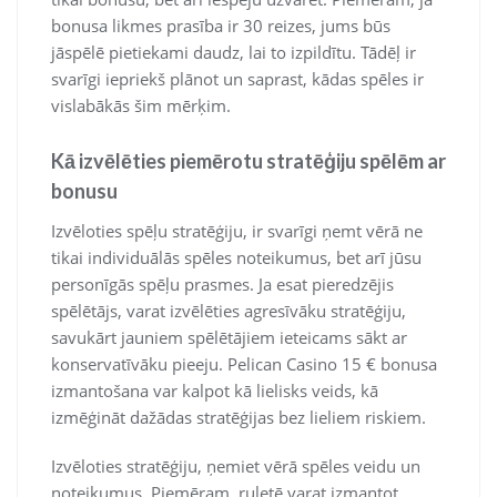
bonusa likmes prasība ir 30 reizes, jums būs
jāspēlē pietiekami daudz, lai to izpildītu. Tādēļ ir
svarīgi iepriekš plānot un saprast, kādas spēles ir
vislabākās šim mērķim.
Kā izvēlēties piemērotu stratēģiju spēlēm ar
bonusu
Izvēloties spēļu stratēģiju, ir svarīgi ņemt vērā ne
tikai individuālās spēles noteikumus, bet arī jūsu
personīgās spēļu prasmes. Ja esat pieredzējis
spēlētājs, varat izvēlēties agresīvāku stratēģiju,
savukārt jauniem spēlētājiem ieteicams sākt ar
konservatīvāku pieeju. Pelican Casino 15 € bonusa
izmantošana var kalpot kā lielisks veids, kā
izmēģināt dažādas stratēģijas bez lieliem riskiem.
Izvēloties stratēģiju, ņemiet vērā spēles veidu un
noteikumus. Piemēram, ruletē varat izmantot