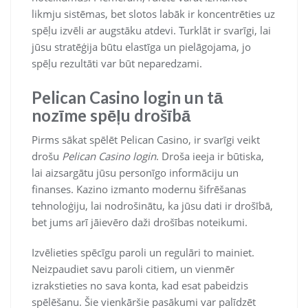
likmju sistēmas, bet slotos labāk ir koncentrēties uz
spēļu izvēli ar augstāku atdevi. Turklāt ir svarīgi, lai
jūsu stratēģija būtu elastīga un pielāgojama, jo
spēļu rezultāti var būt neparedzami.
Pelican Casino login un tā
nozīme spēļu drošībā
Pirms sākat spēlēt Pelican Casino, ir svarīgi veikt
drošu
Pelican Casino login
. Droša ieeja ir būtiska,
lai aizsargātu jūsu personīgo informāciju un
finanses. Kazino izmanto modernu šifrēšanas
tehnoloģiju, lai nodrošinātu, ka jūsu dati ir drošībā,
bet jums arī jāievēro daži drošības noteikumi.
Izvēlieties spēcīgu paroli un regulāri to mainiet.
Neizpaudiet savu paroli citiem, un vienmēr
izrakstieties no sava konta, kad esat pabeidzis
spēlēšanu. Šie vienkāršie pasākumi var palīdzēt