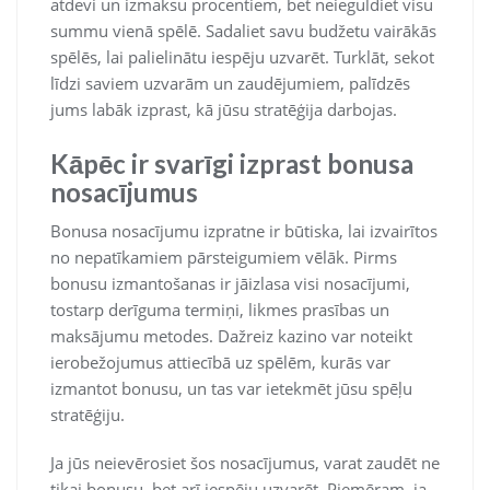
atdevi un izmaksu procentiem, bet neieguldiet visu
summu vienā spēlē. Sadaliet savu budžetu vairākās
spēlēs, lai palielinātu iespēju uzvarēt. Turklāt, sekot
līdzi saviem uzvarām un zaudējumiem, palīdzēs
jums labāk izprast, kā jūsu stratēģija darbojas.
Kāpēc ir svarīgi izprast bonusa
nosacījumus
Bonusa nosacījumu izpratne ir būtiska, lai izvairītos
no nepatīkamiem pārsteigumiem vēlāk. Pirms
bonusu izmantošanas ir jāizlasa visi nosacījumi,
tostarp derīguma termiņi, likmes prasības un
maksājumu metodes. Dažreiz kazino var noteikt
ierobežojumus attiecībā uz spēlēm, kurās var
izmantot bonusu, un tas var ietekmēt jūsu spēļu
stratēģiju.
Ja jūs neievērosiet šos nosacījumus, varat zaudēt ne
tikai bonusu, bet arī iespēju uzvarēt. Piemēram, ja