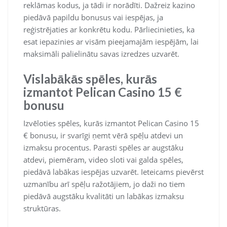
reklāmas kodus, ja tādi ir norādīti. Dažreiz kazino
piedāvā papildu bonusus vai iespējas, ja
reģistrējaties ar konkrētu kodu. Pārliecinieties, ka
esat iepazinies ar visām pieejamajām iespējām, lai
maksimāli palielinātu savas izredzes uzvarēt.
Vislabākās spēles, kurās
izmantot Pelican Casino 15 €
bonusu
Izvēloties spēles, kurās izmantot Pelican Casino 15
€ bonusu, ir svarīgi ņemt vērā spēļu atdevi un
izmaksu procentus. Parasti spēles ar augstāku
atdevi, piemēram, video sloti vai galda spēles,
piedāvā labākas iespējas uzvarēt. Ieteicams pievērst
uzmanību arī spēļu ražotājiem, jo daži no tiem
piedāvā augstāku kvalitāti un labākas izmaksu
struktūras.