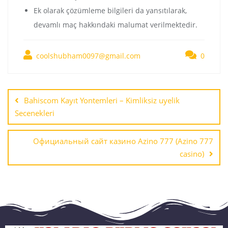
Ek olarak çözümleme bilgileri da yansıtılarak,
devamlı maç hakkındaki malumat verilmektedir.
coolshubham0097@gmail.com
0
Bahiscom Kayıt Yontemleri – Kimliksiz uyelik
Secenekleri
Официальный сайт казино Azino 777 (Azino 777
casino)