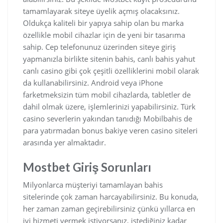
tamamlayarak siteye üyelik açmış olacaksınız.
Oldukça kaliteli bir yapıya sahip olan bu marka
özellikle mobil cihazlar için de yeni bir tasarıma
sahip. Cep telefonunuz üzerinden siteye giriş
yapmanızla birlikte sitenin bahis, canlı bahis yahut
canlı casino gibi çok çeşitli özelliklerini mobil olarak
da kullanabilirsiniz. Android veya iPhone
farketmeksizin tüm mobil cihazlarda, tabletler de
dahil olmak üzere, işlemlerinizi yapabilirsiniz. Türk
casino severlerin yakından tanıdığı Mobilbahis de
para yatırmadan bonus bakiye veren casino siteleri
arasında yer almaktadır.
Mostbet Giriş Sorunları
Milyonlarca müşteriyi tamamlayan bahis
sitelerinde çok zaman harcayabilirsiniz. Bu konuda,
her zaman zaman geçirebilirsiniz çünkü yıllarca en
iyi hizmeti vermek istiyorsanız, istediğiniz kadar