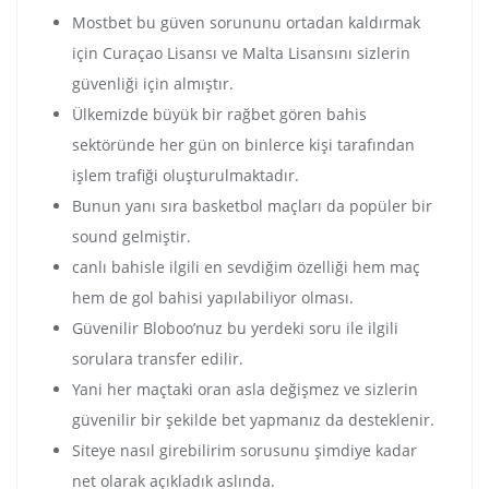
Mostbet bu güven sorununu ortadan kaldırmak
için Curaçao Lisansı ve Malta Lisansını sizlerin
güvenliği için almıştır.
Ülkemizde büyük bir rağbet gören bahis
sektöründe her gün on binlerce kişi tarafından
işlem trafiği oluşturulmaktadır.
Bunun yanı sıra basketbol maçları da popüler bir
sound gelmiştir.
canlı bahisle ilgili en sevdiğim özelliği hem maç
hem de gol bahisi yapılabiliyor olması.
Güvenilir Bloboo’nuz bu yerdeki soru ile ilgili
sorulara transfer edilir.
Yani her maçtaki oran asla değişmez ve sizlerin
güvenilir bir şekilde bet yapmanız da desteklenir.
Siteye nasıl girebilirim sorusunu şimdiye kadar
net olarak açıkladık aslında.