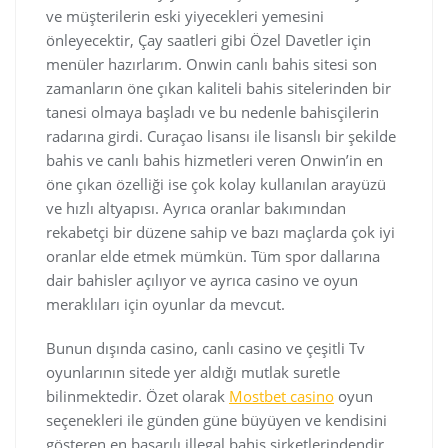
ve müşterilerin eski yiyecekleri yemesini
önleyecektir, Çay saatleri gibi Özel Davetler için
menüler hazırlarım. Onwin canlı bahis sitesi son
zamanların öne çıkan kaliteli bahis sitelerinden bir
tanesi olmaya başladı ve bu nedenle bahisçilerin
radarına girdi. Curaçao lisansı ile lisanslı bir şekilde
bahis ve canlı bahis hizmetleri veren Onwin’in en
öne çıkan özelliği ise çok kolay kullanılan arayüzü
ve hızlı altyapısı. Ayrıca oranlar bakımından
rekabetçi bir düzene sahip ve bazı maçlarda çok iyi
oranlar elde etmek mümkün. Tüm spor dallarına
dair bahisler açılıyor ve ayrıca casino ve oyun
meraklıları için oyunlar da mevcut.
Bunun dışında casino, canlı casino ve çeşitli Tv
oyunlarının sitede yer aldığı mutlak suretle
bilinmektedir. Özet olarak
Mostbet casino
oyun
seçenekleri ile günden güne büyüyen ve kendisini
gösteren en başarılı illegal bahis şirketlerindendir.