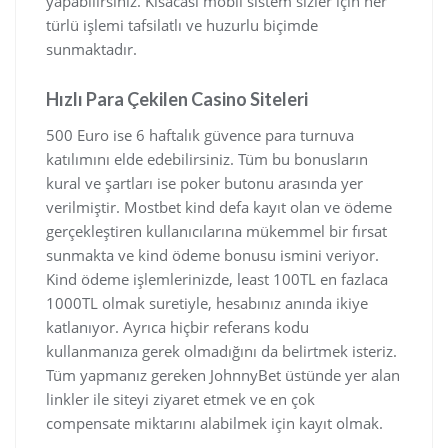
yapabilirsiniz. Kısacası mobil sistem sizler için her
türlü işlemi tafsilatlı ve huzurlu biçimde
sunmaktadır.
Hızlı Para Çekilen Casino Siteleri
500 Euro ise 6 haftalık güvence para turnuva
katılımını elde edebilirsiniz. Tüm bu bonusların
kural ve şartları ise poker butonu arasında yer
verilmiştir. Mostbet kind defa kayıt olan ve ödeme
gerçekleştiren kullanıcılarına mükemmel bir fırsat
sunmakta ve kind ödeme bonusu ismini veriyor.
Kind ödeme işlemlerinizde, least 100TL en fazlaca
1000TL olmak suretiyle, hesabınız anında ikiye
katlanıyor. Ayrıca hiçbir referans kodu
kullanmanıza gerek olmadığını da belirtmek isteriz.
Tüm yapmanız gereken JohnnyBet üstünde yer alan
linkler ile siteyi ziyaret etmek ve en çok
compensate miktarını alabilmek için kayıt olmak.