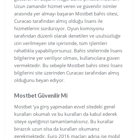
Uzun zamandır hizmet veren ve güvenilir isimler
arasında yer almayı başaran Mostbet bahis sitesi,
Curacao tarafından almış olduğu lisans ile
hizmetlerini sürdürüyor. Oyun komisyonu
tarafından düzenli olarak denetilen ve usulsüzlüğe
izin verilmeyen site içerisinde, tüm işlemleri
rahatlıkla yapabiliyorsunuz. Bahis sitelerinde lisans
bilgilerine yer veriliyor olması, kullanıcılara güven
vermektedir. Bu sebeple Mostbet bahis sitesi lisans
bilgilerini site üzerinden Curacao tarafından almış
olduğunu beyan ediyor.
Mostbet Güvenilir Mi
Mostbet ‘ya giriş yapmadan evvel sitedeki genel
kuralları okumalı ve bu kuralları da kabul ederek
siteye üyeliğinizi tamamlamalısınız. Bu kurallar
birazcık uzun olsa da kuralları okumanız
gerekmektedir. Euro 2016 maçları adına ise mobil