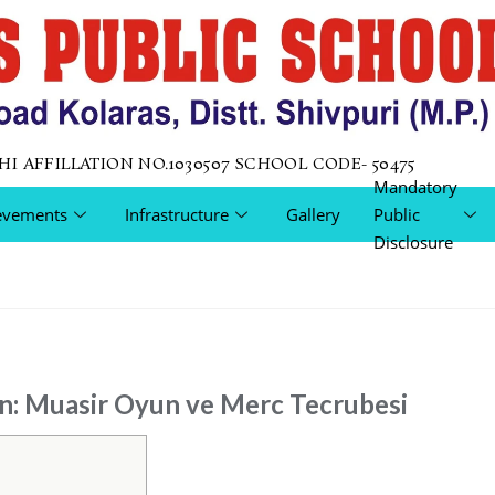
HI AFFILLATION NO.1030507 SCHOOL CODE- 50475
Mandatory
evements
Infrastructure
Gallery
Public
Disclosure
: Muasir Oyun ve Merc Tecrubesi