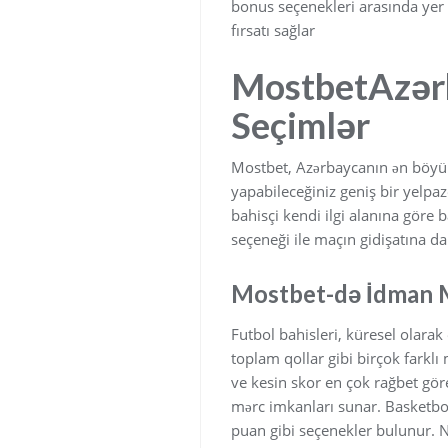
bonus seçenekleri arasında yer 
fırsatı sağlar
MostbetAzərba
Seçimlər
Mostbet, Azərbaycanın ən böyük
yapabileceğiniz geniş bir yelpaz
bahisçi kendi ilgi alanına göre
seçeneği ile maçın gidişatına dah
Mostbet-də İdman Mə
Futbol bahisleri, küresel olarak 
toplam qollar gibi birçok farkl
ve kesin skor en çok rağbet gör
mərc imkanları sunar. Basketbo
puan gibi seçenekler bulunur. 