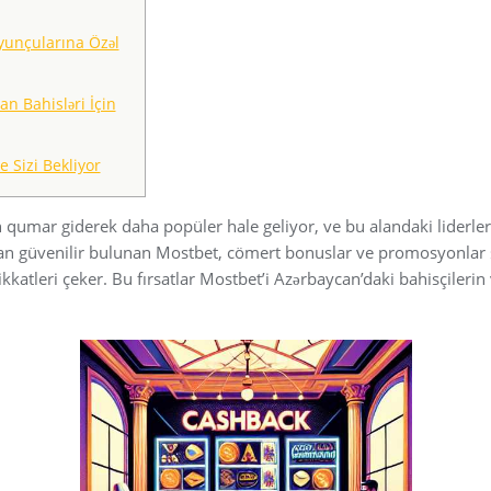
unçularına Özəl
n Bahisləri İçin
e Sizi Bekliyor
 qumar giderek daha popüler hale geliyor, ve bu alandaki liderler
dan güvenilir bulunan Mostbet, cömert bonuslar ve promosyonlar 
atleri çeker. Bu fırsatlar Mostbet’i Azərbaycan’daki bahisçilerin