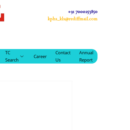
+91 7000253850
kphs_kls@rediffmail.com
TC
Contact
Annual
Career
Search
Us
Report