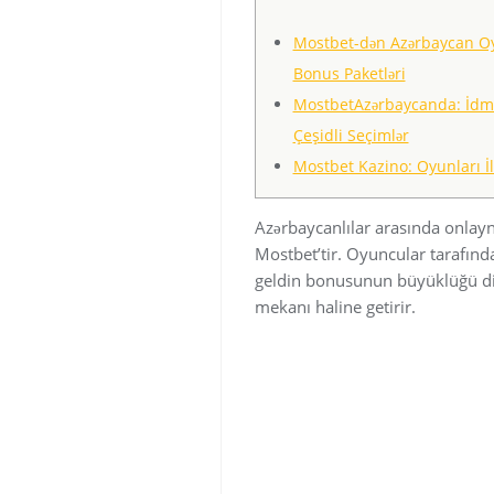
Mostbet-dən Azərbaycan Oy
Bonus Paketləri
MostbetAzərbaycanda: İdma
Çeşidli Seçimlər
Mostbet Kazino: Oyunları İl
Azərbaycanlılar arasında onlayn
Mostbet’tir. Oyuncular tarafın
geldin bonusunun büyüklüğü dikk
mekanı haline getirir.