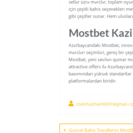
setlər üzrə mərclər, toplam oyun
için çeşitli bahis seçenekleri me
gibi çeşitler sunar. Hem uluslara
Mostbet Kazin
Azərbaycandakı Mostbet, innova
mərcləri seçimləri, geniş bir çeş
Mostbet, yeni sevilən qumar mə
attractive offers ilə Azərbayc
baxımından yüksək standartlar t
platformalardan biridir.
coolshubham0097@gmail.c
Guncel Bahis Trendlerini MostB