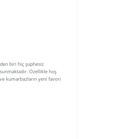
den biri hiç şüphesiz
sunmaktadır. Özellikle hoş
 ve kumarbazların yeni favori