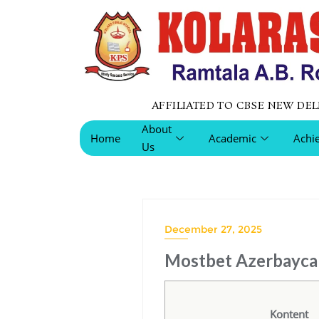
AFFILIATED TO CBSE NEW DEL
About
Home
Academic
Achi
Us
December 27, 2025
Mostbet Azerbaycan
Kontent