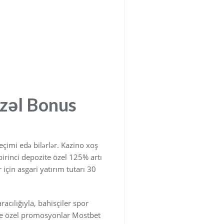
zəl Bonus
imi edə bilərlər. Kazino xoş
irinci depozite özel 125% artı
çin asgari yatırım tutarı 30
cılığıyla, bahisçiler spor
ı ve özel promosyonlar Mostbet