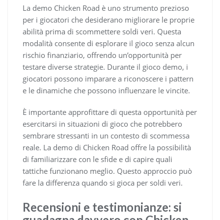
La demo Chicken Road è uno strumento prezioso
per i giocatori che desiderano migliorare le proprie
abilità prima di scommettere soldi veri. Questa
modalità consente di esplorare il gioco senza alcun
rischio finanziario, offrendo un’opportunità per
testare diverse strategie. Durante il gioco demo, i
giocatori possono imparare a riconoscere i pattern
e le dinamiche che possono influenzare le vincite.
È importante approfittare di questa opportunità per
esercitarsi in situazioni di gioco che potrebbero
sembrare stressanti in un contesto di scommessa
reale. La demo di Chicken Road offre la possibilità
di familiarizzare con le sfide e di capire quali
tattiche funzionano meglio. Questo approccio può
fare la differenza quando si gioca per soldi veri.
Recensioni e testimonianze: si
guadagna davvero con Chicken