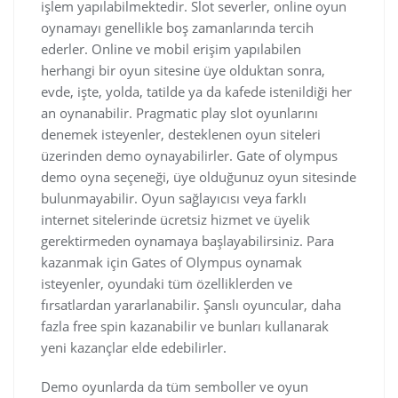
işlem yapılabilmektedir. Slot severler, online oyun
oynamayı genellikle boş zamanlarında tercih
ederler. Online ve mobil erişim yapılabilen
herhangi bir oyun sitesine üye olduktan sonra,
evde, işte, yolda, tatilde ya da kafede istenildiği her
an oynanabilir. Pragmatic play slot oyunlarını
denemek isteyenler, desteklenen oyun siteleri
üzerinden demo oynayabilirler. Gate of olympus
demo oyna seçeneği, üye olduğunuz oyun sitesinde
bulunmayabilir. Oyun sağlayıcısı veya farklı
internet sitelerinde ücretsiz hizmet ve üyelik
gerektirmeden oynamaya başlayabilirsiniz. Para
kazanmak için Gates of Olympus oynamak
isteyenler, oyundaki tüm özelliklerden ve
fırsatlardan yararlanabilir. Şanslı oyuncular, daha
fazla free spin kazanabilir ve bunları kullanarak
yeni kazançlar elde edebilirler.
Demo oyunlarda da tüm semboller ve oyun