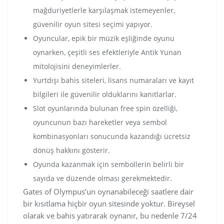
mağduriyetlerle karşılaşmak istemeyenler,
güvenilir oyun sitesi seçimi yapıyor.
Oyuncular, epik bir müzik eşliğinde oyunu
oynarken, çeşitli ses efektleriyle Antik Yunan
mitolojisini deneyimlerler.
Yurtdışı bahis siteleri, lisans numaraları ve kayıt
bilgileri ile güvenilir olduklarını kanıtlarlar.
Slot oyunlarında bulunan free spin özelliği,
oyuncunun bazı hareketler veya sembol
kombinasyonları sonucunda kazandığı ücretsiz
dönüş hakkını gösterir.
Oyunda kazanmak için sembollerin belirli bir
sayıda ve düzende olması gerekmektedir.
Gates of Olympus’un oynanabileceği saatlere dair
bir kısıtlama hiçbir oyun sitesinde yoktur. Bireysel
olarak ve bahis yatırarak oynanır, bu nedenle 7/24