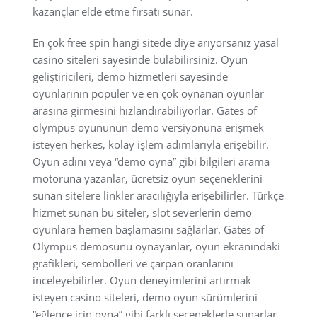
kazançlar elde etme fırsatı sunar.
En çok free spin hangi sitede diye arıyorsanız yasal
casino siteleri sayesinde bulabilirsiniz. Oyun
geliştiricileri, demo hizmetleri sayesinde
oyunlarının popüler ve en çok oynanan oyunlar
arasına girmesini hızlandırabiliyorlar. Gates of
olympus oyununun demo versiyonuna erişmek
isteyen herkes, kolay işlem adımlarıyla erişebilir.
Oyun adını veya “demo oyna” gibi bilgileri arama
motoruna yazanlar, ücretsiz oyun seçeneklerini
sunan sitelere linkler aracılığıyla erişebilirler. Türkçe
hizmet sunan bu siteler, slot severlerin demo
oyunlara hemen başlamasını sağlarlar. Gates of
Olympus demosunu oynayanlar, oyun ekranındaki
grafikleri, sembolleri ve çarpan oranlarını
inceleyebilirler. Oyun deneyimlerini artırmak
isteyen casino siteleri, demo oyun sürümlerini
“eğlence için oyna” gibi farklı seçeneklerle sunarlar.