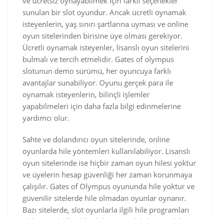
ve ücretsiz oynayabilmek için farklı seçenekler
sunulan bir slot oyundur. Ancak ücretli oynamak
isteyenlerin, yaş sınırı şartlarına uyması ve online
oyun sitelerinden birisine üye olması gerekiyor.
Ücretli oynamak isteyenler, lisanslı oyun sitelerini
bulmalı ve tercih etmelidir. Gates of olympus
slotunun demo sürümü, her oyuncuya farklı
avantajlar sunabiliyor. Oyunu gerçek para ile
oynamak isteyenlerin, bilinçli işlemler
yapabilmeleri için daha fazla bilgi edinmelerine
yardımcı olur.
Sahte ve dolandırıcı oyun sitelerinde, online
oyunlarda hile yöntemleri kullanılabiliyor. Lisanslı
oyun sitelerinde ise hiçbir zaman oyun hilesi yoktur
ve üyelerin hesap güvenliği her zaman korunmaya
çalışılır. Gates of Olympus oyununda hile yoktur ve
güvenilir sitelerde hile olmadan oyunlar oynanır.
Bazı sitelerde, slot oyunlarla ilgili hile programları