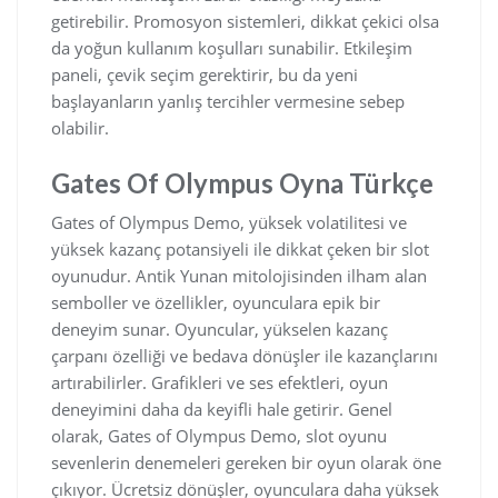
getirebilir. Promosyon sistemleri, dikkat çekici olsa
da yoğun kullanım koşulları sunabilir. Etkileşim
paneli, çevik seçim gerektirir, bu da yeni
başlayanların yanlış tercihler vermesine sebep
olabilir.
Gates Of Olympus Oyna Türkçe
Gates of Olympus Demo, yüksek volatilitesi ve
yüksek kazanç potansiyeli ile dikkat çeken bir slot
oyunudur. Antik Yunan mitolojisinden ilham alan
semboller ve özellikler, oyunculara epik bir
deneyim sunar. Oyuncular, yükselen kazanç
çarpanı özelliği ve bedava dönüşler ile kazançlarını
artırabilirler. Grafikleri ve ses efektleri, oyun
deneyimini daha da keyifli hale getirir. Genel
olarak, Gates of Olympus Demo, slot oyunu
sevenlerin denemeleri gereken bir oyun olarak öne
çıkıyor. Ücretsiz dönüşler, oyunculara daha yüksek