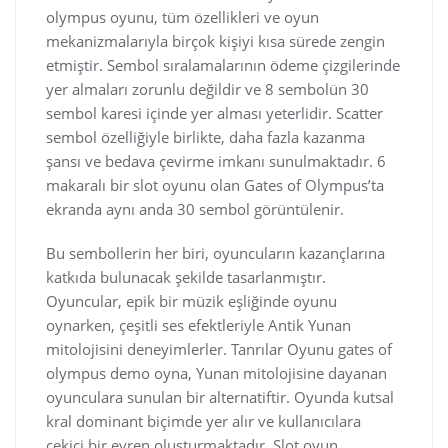
olympus oyunu, tüm özellikleri ve oyun
mekanizmalarıyla birçok kişiyi kısa sürede zengin
etmiştir. Sembol sıralamalarının ödeme çizgilerinde
yer almaları zorunlu değildir ve 8 sembolün 30
sembol karesi içinde yer alması yeterlidir. Scatter
sembol özelliğiyle birlikte, daha fazla kazanma
şansı ve bedava çevirme imkanı sunulmaktadır. 6
makaralı bir slot oyunu olan Gates of Olympus’ta
ekranda aynı anda 30 sembol görüntülenir.
Bu sembollerin her biri, oyuncuların kazançlarına
katkıda bulunacak şekilde tasarlanmıştır.
Oyuncular, epik bir müzik eşliğinde oyunu
oynarken, çeşitli ses efektleriyle Antik Yunan
mitolojisini deneyimlerler. Tanrılar Oyunu gates of
olympus demo oyna, Yunan mitolojisine dayanan
oyunculara sunulan bir alternatiftir. Oyunda kutsal
kral dominant biçimde yer alır ve kullanıcılara
çekici bir evren oluşturmaktadır. Slot oyun