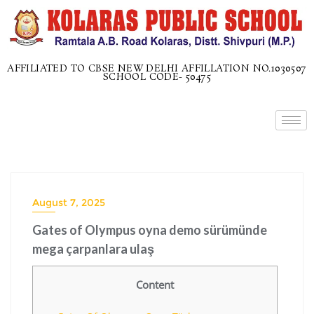
AFFILIATED TO CBSE NEW DELHI AFFILLATION NO.1030507
SCHOOL CODE- 50475
August 7, 2025
Gates of Olympus oyna demo sürümünde
mega çarpanlara ulaş
Content