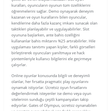
kuralları, oyuncuların oyunun tüm özelliklerini
öğrenmelerini sağlar. Demo oynayarak deneyim
kazanan ve oyun kurallarını bilen oyuncular,
kendilerine daha fazla kazanç imkanı sunacak olan
taktikleri planlayabilir ve uygulayabilirler. Slot
oyununa başlarken, ante bahis özelliğini
kullananlar bahis miktarını %25 artırabilirler. Hile
uygulaması tanıtımı yapan kişiler, farklı görselleri
birleştirerek oyuncuları yanıltmaya ve hack
yöntemleriyle kullanıcı bilgilerini ele geçirmeye
çalışırlar.
Online oyunlar konusunda bilgili ve deneyimli
olanlar, her fırsatta pragmatic play oyunlarını
oynamak istiyorlar. Ücretsiz oyun fırsatlarını
değerlendirmek isteyenler ise demo veya oyun
sitelerinin sunduğu çeşitli kampanyaları takip
ediyorlar. Gates of Olympus, ücretsiz oynanabilen