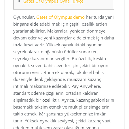
Gates Of Olympus Oyna Türkçe
Oyuncular,
Gates of Olympus demo
her turda yeni
bir şans elde edebilmek için çeşitli özelliklerden
yararlanabilirler. Makaralar, yeniden dönmeye
devam eder ve yeni kazançlar elde etmek için daha
fazla fırsat verir. Yüksek oynaklıktaki oyunlar,
seyrek olarak olağanüstü ödüller sunarken,
seyrekçe kazanımlar sergiler. Bu özellik, keskin
oynaklık seven bahisseverler için çekici bir oyun
oturumu verir. Buna ek olarak, taktiksel bahis
düzeniyle denk geldiğinde, muazzam kazanç
ihtimali maksimize edilebilir. Pay Anywhere,
standart ödeme çizgilerini ortadan kaldıran
alışılmadık bir özelliktir. Ayrıca, kazanç şablonlarını
basamaklı taksim etmek ve multiplier simgelerini
takip etmek, kâr şansınızı yükseltmenize imkân
tanır. Yüksek oynaklık seviyesi, çekici kazanç vaat
ederken muhteşem zarar olasılığı meydana