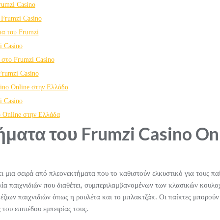
rumzi Casino
 Frumzi Casino
μα του Frumzi
i Casino
 στο Frumzi Casino
Frumzi Casino
ino Online στην Ελλάδα
i Casino
o Online στην Ελλάδα
ματα του Frumzi Casino On
ι μια σειρά από πλεονεκτήματα που το καθιστούν ελκυστικό για τους πα
ιλία παιχνιδιών που διαθέτει, συμπεριλαμβανομένων των κλασικών κουλο
πέζιων παιχνιδιών όπως η ρουλέτα και το μπλακτζάκ. Οι παίκτες μπορούν 
 του επιπέδου εμπειρίας τους.