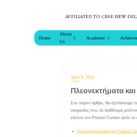
AFFILIATED TO CBSE NEW DEL
About
Home
Academic
Achieve
Us
April 8, 2026
Πλεονεκτήματα και 
Στο παρόν άρθρο, θα εξετάσουμε τ
υπηρεσίες του, τα διαθέσιμα μπόνο
εικόνα του Frumzi Casino ώστε οι
Τα πλεονεκτήματα του Frumzi Ca