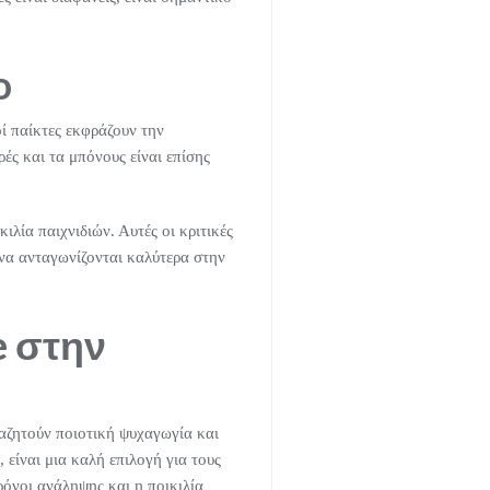
o
ί παίκτες εκφράζουν την
ές και τα μπόνους είναι επίσης
ιλία παιχνιδιών. Αυτές οι κριτικές
ι να ανταγωνίζονται καλύτερα στην
e στην
ναζητούν ποιοτική ψυχαγωγία και
είναι μια καλή επιλογή για τους
χρόνοι ανάληψης και η ποικιλία