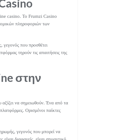
 Casino
ine casino. Το Frumzi Casino
νομικών πληροφοριών των
ς, γεγονός που προσθέτει
ατφόρμας τηρούν τις απαιτήσεις της
ine στην
 αξίζει να σημειωθούν. Ένα από τα
ς πλατφόρμες. Ορισμένοι παίκτες
ληρωμής, γεγονός που μπορεί να
 είναι διαφανείς, είναι σημαντικό