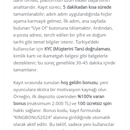
dahil olması, platformun uzun vadeli başarısının
anahtarıdır. Kayıt süreci,
5 dakikadan kısa sürede
tamamlanabilir; adım adım uygulandığında hiçbir
aşama karmaşık gelmez. İlk adım, ana sayfada
bulunan “Üye Ol” butonuna tıklamaktır. Ardından,
e‑posta adresi, tercih edilen bir şifre ve doğum
tarihi gibi temel bilgiler istenir. Türkiye’deki
kullanıcılar için
KYC (Müşterini Tanı) doğrulaması
,
kimlik kartı ve ikametgah belgesi gibi belgelerle
desteklenir; bu süreç genellikle 30‑45 dakika içinde
tamamlanır.
Kayıt sırasında sunulan
hoş geldin bonusu
, yeni
oyunculara ekstra bir motivasyon kaynağı olur.
Örneğin, ilk depozito üzerinden
%100’e varan
bonus
(maksimum 2.000 TL) ve
100 ücretsiz spin
hakkı sağlanır. Bonus kodu, kayıt formunda
“KINGBONUS2024” alanına girildiğinde otomatik
olarak aktif edilir. Bu teklif, sadece yeni kullanıcılar