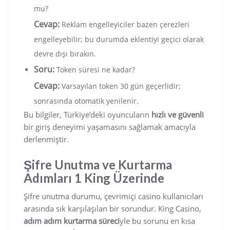
mu?
Cevap:
Reklam engelleyiciler bazen çerezleri
engelleyebilir; bu durumda eklentiyi geçici olarak
devre dışı bırakın.
Soru:
Token süresi ne kadar?
Cevap:
Varsayılan token 30 gün geçerlidir;
sonrasında otomatik yenilenir.
Bu bilgiler, Türkiye’deki oyuncuların
hızlı ve güvenli
bir giriş deneyimi yaşamasını sağlamak amacıyla
derlenmiştir.
Şifre Unutma ve Kurtarma
Adımları 1 King Üzerinde
Şifre unutma durumu, çevrimiçi casino kullanıcıları
arasında sık karşılaşılan bir sorundur. King Casino,
adım adım kurtarma süreci
yle bu sorunu en kısa