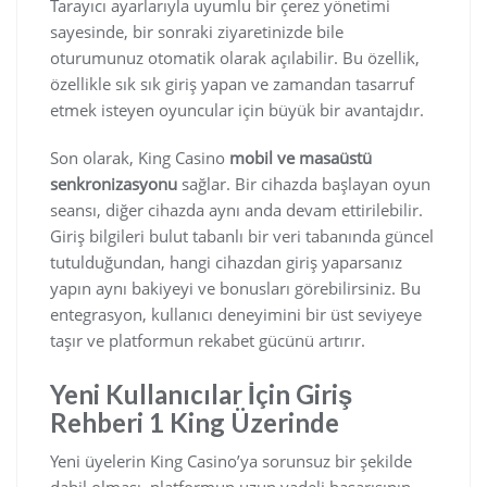
Tarayıcı ayarlarıyla uyumlu bir çerez yönetimi
sayesinde, bir sonraki ziyaretinizde bile
oturumunuz otomatik olarak açılabilir. Bu özellik,
özellikle sık sık giriş yapan ve zamandan tasarruf
etmek isteyen oyuncular için büyük bir avantajdır.
Son olarak, King Casino
mobil ve masaüstü
senkronizasyonu
sağlar. Bir cihazda başlayan oyun
seansı, diğer cihazda aynı anda devam ettirilebilir.
Giriş bilgileri bulut tabanlı bir veri tabanında güncel
tutulduğundan, hangi cihazdan giriş yaparsanız
yapın aynı bakiyeyi ve bonusları görebilirsiniz. Bu
entegrasyon, kullanıcı deneyimini bir üst seviyeye
taşır ve platformun rekabet gücünü artırır.
Yeni Kullanıcılar İçin Giriş
Rehberi 1 King Üzerinde
Yeni üyelerin King Casino’ya sorunsuz bir şekilde