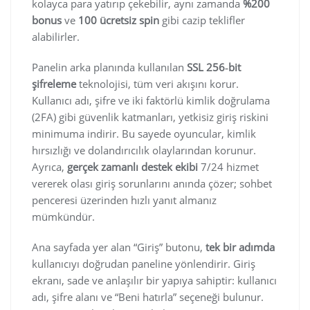
kolayca para yatırıp çekebilir, aynı zamanda
%200
bonus
ve
100 ücretsiz spin
gibi cazip teklifler
alabilirler.
Panelin arka planında kullanılan
SSL 256‑bit
şifreleme
teknolojisi, tüm veri akışını korur.
Kullanıcı adı, şifre ve iki faktörlü kimlik doğrulama
(2FA) gibi güvenlik katmanları, yetkisiz giriş riskini
minimuma indirir. Bu sayede oyuncular, kimlik
hırsızlığı ve dolandırıcılık olaylarından korunur.
Ayrıca,
gerçek zamanlı destek ekibi
7/24 hizmet
vererek olası giriş sorunlarını anında çözer; sohbet
penceresi üzerinden hızlı yanıt almanız
mümkündür.
Ana sayfada yer alan “Giriş” butonu,
tek bir adımda
kullanıcıyı doğrudan paneline yönlendirir. Giriş
ekranı, sade ve anlaşılır bir yapıya sahiptir: kullanıcı
adı, şifre alanı ve “Beni hatırla” seçeneği bulunur.