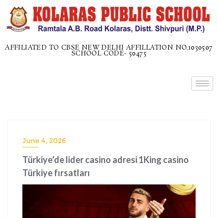
AFFILIATED TO CBSE NEW DELHI AFFILLATION NO.1030507
SCHOOL CODE- 50475
June 4, 2026
Türkiye’de lider casino adresi 1King casino
Türkiye fırsatları