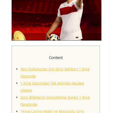
Content
Yeni Kullanıcılar İçin Giriş Rehberi 1 King
Üzerinde
1 King Üzerinden Tek Adımda Hesaba
Ulaşım
Giriş Bilgilerini Güncelleme Süreci 1 King
Panelinde
1King Casino Mobil ve Masaüstü Giriş