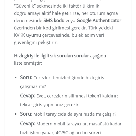
“Güvenlik” sekmesinde iki faktörlü kimlik
doğrulamayı aktif hale getirirse, her oturum açma
denemesinde
SMS kodu
veya
Google Authenticator
üzerinden bir kod girilmesi gerekir. Türkiye’deki
KVKK uyumu çerçevesinde, bu ek adım veri
güvenliğini pekiştirir.
Hızlı giriş ile ilgili sık sorulan sorular
aşağıda
listelenmiştir:
Soru:
Çerezleri temizlediğimde hızlı giriş
çalışmaz mı?
Cevap:
Evet, çerezlerin silinmesi token’i kaldırır;
tekrar giriş yapmanız gerekir.
Soru:
Mobil tarayıcıda da aynı hızda mı çalışır?
Cevap:
Modern mobil tarayıcılar, masaüstü kadar
hızlı işlem yapar; 4G/5G ağları bu süreci