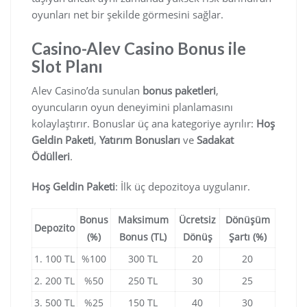
oyunları net bir şekilde görmesini sağlar.
Casino-Alev Casino Bonus ile
Slot Planı
Alev Casino’da sunulan
bonus paketleri
,
oyuncuların oyun deneyimini planlamasını
kolaylaştırır. Bonuslar üç ana kategoriye ayrılır:
Hoş
Geldin Paketi
,
Yatırım Bonusları
ve
Sadakat
Ödülleri
.
Hoş Geldin Paketi
: İlk üç depozitoya uygulanır.
Bonus
Maksimum
Ücretsiz
Dönüşüm
Depozito
(%)
Bonus (TL)
Dönüş
Şartı (%)
1. 100 TL
%100
300 TL
20
20
2. 200 TL
%50
250 TL
30
25
3. 500 TL
%25
150 TL
40
30