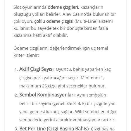
Slot oyunlarında
ödeme çizgileri
, kazançların
oluştuğu yolları belirler. Alev Casino’da bulunan bir
çok oyun,
çoklu ödeme çizgisi
(Multi-Line) sistemi
kullanır; bu sayede tek bir dönüşte birden fazla
kazanma hattı aktif olabilir.
Ödeme çizgilerini değerlendirmek için üç temel
kriter izlenir:
Aktif Çizgi Sayısı
: Oyuncu, bahis yaparken kaç
çizgiye para yatıracağını seçer. Minimum 1,
maksimum 25 çizgi gibi seçenekler bulunur.
Sembol Kombinasyonları
: Aynı sembolün
belirli bir sayıda (genellikle 3, 4, 5) bir çizgide yan
yana gelmesi kazanç sağlar. Wild semboller, diğer
sembollerin yerini alarak kombinasyonları artırır.
Bet Per Line (Çizgi Başına Bahis)
: Çizgi başına