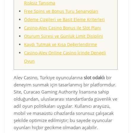
Risksiz Tanışma
Free Spins ve Bonus Turu Senaryoları
Ödeme Çizgileri ve Basit Eleme Kriterleri
Casino-Alev Casino Bonus ile Slot Planı
Oturum Süresi ve Günlük Limit Disiplini
Kaydı Tutmak ve Kısa Değerlendirme
Casino-Alev Online Casino İçinde Dengeli
Oyun
Alev Casino, Türkiye oyuncularına
slot odaklı
bir
deneyim sunmak için tasarlanmış bir platformdur.
Site, Curacao Gaming Authority lisansına sahip
olduğundan, uluslararası standartlarda güvenlik ve
adil oyun politikaları uygular. Kullanıcı arayüzü,
mobil ve masaüstü cihazlarda sorunsuz çalışacak
şekilde optimize edilmiştir; bu sayede oyuncular
oyunları hiçbir gecikme olmadan açabilir.