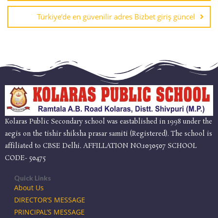
Türkiye’de en güvenilir adres Bizbet giriş güncel
Kolaras Public Secondary school was eastablished in 1998 under the
aegis on the tishir shiksha prasar samiti (Registered). The school is
affiliated to CBSE Delhi. AFFILLATION NO.1030507 SCHOOL
CODE- 50475
Quick Links
About Us
DIRECTOR’S MESSAGE
PRINCIPAL’S MESSAGE