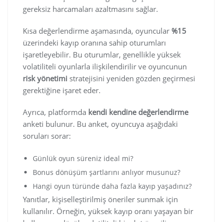
gereksiz harcamaları azaltmasını sağlar.
Kısa değerlendirme aşamasında, oyuncular
%15
üzerindeki kayıp oranına sahip oturumları
işaretleyebilir. Bu oturumlar, genellikle yüksek
volatiliteli oyunlarla ilişkilendirilir ve oyuncunun
risk yönetimi
stratejisini yeniden gözden geçirmesi
gerektiğine işaret eder.
Ayrıca, platformda
kendi kendine değerlendirme
anketi bulunur. Bu anket, oyuncuya aşağıdaki
soruları sorar:
Günlük oyun süreniz ideal mi?
Bonus dönüşüm şartlarını anlıyor musunuz?
Hangi oyun türünde daha fazla kayıp yaşadınız?
Yanıtlar, kişiselleştirilmiş öneriler sunmak için
kullanılır. Örneğin, yüksek kayıp oranı yaşayan bir