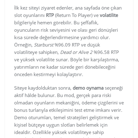
İlk kez siteyi ziyaret edenler, ana sayfada öne çıkan
slot oyunlarını
RTP
(Return To Player) ve
volatilite
bilgileriyle hemen görebilir. Bu şeffaflık,
oyuncuların risk seviyesini ve olası geri dönüşleri
kısa sürede değerlendirmesine yardımcı olur.
Örneğin,
Starburst
%96.09 RTP ve düşük
volatiliteye sahipken,
Dead or Alive 2
%96.58 RTP
ve yüksek volatilite sunar. Böyle bir karşılaştırma,
yatırımların ne kadar sürede geri dönebileceğini
önceden kestirmeyi kolaylaştırır.
Siteye kaydolduktan sonra,
demo oynama
seçeneği
aktif hâlde bulunur. Bu mod, gerçek para riski
olmadan oyunların mekaniğini, ödeme çizgilerini ve
bonus turlarıyla etkileşimini test etme imkanı verir.
Demo oturumları, temel stratejileri geliştirmek ve
kişisel bütçeye uygun slotları belirlemek için
idealdir. Özellikle yüksek volatiliteye sahip