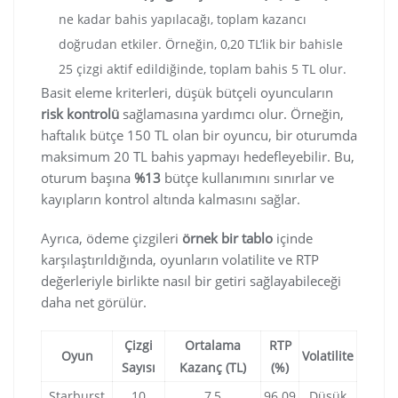
ne kadar bahis yapılacağı, toplam kazancı
doğrudan etkiler. Örneğin, 0,20 TL’lik bir bahisle
25 çizgi aktif edildiğinde, toplam bahis 5 TL olur.
Basit eleme kriterleri, düşük bütçeli oyuncuların
risk kontrolü
sağlamasına yardımcı olur. Örneğin,
haftalık bütçe 150 TL olan bir oyuncu, bir oturumda
maksimum 20 TL bahis yapmayı hedefleyebilir. Bu,
oturum başına
%13
bütçe kullanımını sınırlar ve
kayıpların kontrol altında kalmasını sağlar.
Ayrıca, ödeme çizgileri
örnek bir tablo
içinde
karşılaştırıldığında, oyunların volatilite ve RTP
değerleriyle birlikte nasıl bir getiri sağlayabileceği
daha net görülür.
Çizgi
Ortalama
RTP
Oyun
Volatilite
Sayısı
Kazanç (TL)
(%)
Starburst
10
7,5
96.09
Düşük