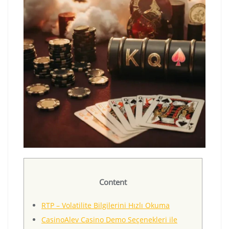
Content
RTP – Volatilite Bilgilerini Hızlı Okuma
CasinoAlev Casino Demo Seçenekleri ile