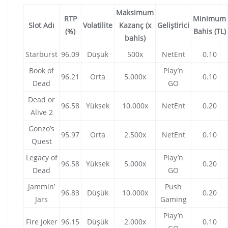
Maksimum
RTP
Minimum
Slot Adı
Volatilite
Kazanç (x
Geliştirici
(%)
Bahis (TL)
bahis)
Starburst
96.09
Düşük
500x
NetEnt
0.10
Book of
Play’n
96.21
Orta
5.000x
0.10
Dead
GO
Dead or
96.58
Yüksek
10.000x
NetEnt
0.20
Alive 2
Gonzo’s
95.97
Orta
2.500x
NetEnt
0.10
Quest
Legacy of
Play’n
96.58
Yüksek
5.000x
0.20
Dead
GO
Jammin’
Push
96.83
Düşük
10.000x
0.20
Jars
Gaming
Play’n
Fire Joker
96.15
Düşük
2.000x
0.10