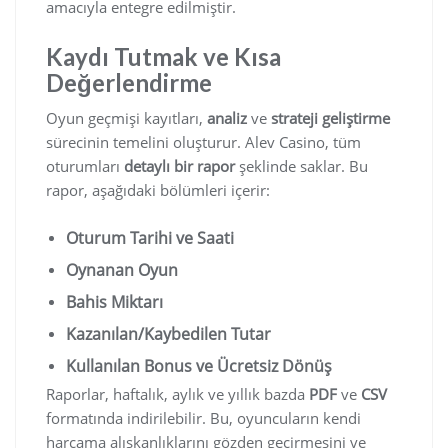
amacıyla entegre edilmiştir.
Kaydı Tutmak ve Kısa
Değerlendirme
Oyun geçmişi kayıtları,
analiz
ve
strateji geliştirme
sürecinin temelini oluşturur. Alev Casino, tüm
oturumları
detaylı bir rapor
şeklinde saklar. Bu
rapor, aşağıdaki bölümleri içerir:
Oturum Tarihi ve Saati
Oynanan Oyun
Bahis Miktarı
Kazanılan/Kaybedilen Tutar
Kullanılan Bonus ve Ücretsiz Dönüş
Raporlar, haftalık, aylık ve yıllık bazda
PDF
ve
CSV
formatında indirilebilir. Bu, oyuncuların kendi
harcama alışkanlıklarını gözden geçirmesini ve