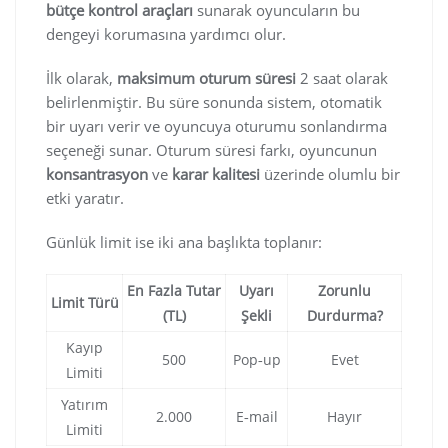
bütçe kontrol araçları
sunarak oyuncuların bu
dengeyi korumasına yardımcı olur.
İlk olarak,
maksimum oturum süresi
2 saat olarak
belirlenmiştir. Bu süre sonunda sistem, otomatik
bir uyarı verir ve oyuncuya oturumu sonlandırma
seçeneği sunar. Oturum süresi farkı, oyuncunun
konsantrasyon
ve
karar kalitesi
üzerinde olumlu bir
etki yaratır.
Günlük limit ise iki ana başlıkta toplanır:
En Fazla Tutar
Uyarı
Zorunlu
Limit Türü
(TL)
Şekli
Durdurma?
Kayıp
500
Pop‑up
Evet
Limiti
Yatırım
2.000
E‑mail
Hayır
Limiti