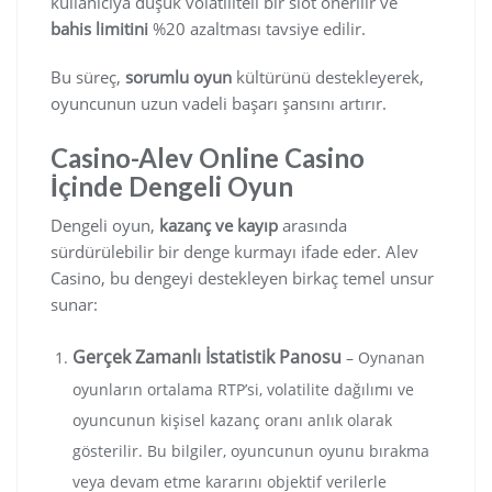
kullanıcıya düşük volatiliteli bir slot önerilir ve
bahis limitini
%20 azaltması tavsiye edilir.
Bu süreç,
sorumlu oyun
kültürünü destekleyerek,
oyuncunun uzun vadeli başarı şansını artırır.
Casino-Alev Online Casino
İçinde Dengeli Oyun
Dengeli oyun,
kazanç ve kayıp
arasında
sürdürülebilir bir denge kurmayı ifade eder. Alev
Casino, bu dengeyi destekleyen birkaç temel unsur
sunar:
Gerçek Zamanlı İstatistik Panosu
– Oynanan
oyunların ortalama RTP’si, volatilite dağılımı ve
oyuncunun kişisel kazanç oranı anlık olarak
gösterilir. Bu bilgiler, oyuncunun oyunu bırakma
veya devam etme kararını objektif verilerle