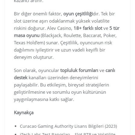
kazancı artırır.
Bir diğer önemli faktör,
oyun çeşitliliği
dır. Tek bir
slot üzerine aşırı odaklanmak yüksek volatilite
riskini doğurur. Alev Casino,
18+ farklı slot
ve
5 tür
masa oyunu
(Blackjack, Roulette, Baccarat, Poker,
Texas Hold’em) sunar. Çeşitlilik, oyuncunun risk
dağılımını iyileştirir ve uzun vadeli keyifli bir
deneyim oluşturur.
Son olarak, oyuncular
topluluk forumları
ve
canlı
destek
kanalları üzerinden deneyimlerini
paylaşabilir. Bu etkileşim, bireysel stratejilerin
geliştirilmesine ve sorumlu oyun kültürünün
yaygınlaşmasına katkı sağlar.
Kaynakça
Curacao Gaming Authority Lisans Bilgileri (2023)
iTech Labs Test Raporları – Slot RTP ve Volatilite