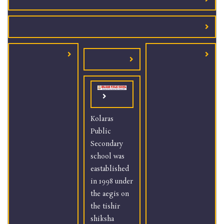
Kolaras
Public
Secondary
school was
eastablished
in 1998 under
the aegis on
the tishir
shiksha