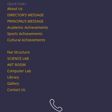
Quick Links
About Us
DIRECTOR’S MESSAGE
PRINCIPAL’S MESSAGE
Academic Achievements
Sports Achievements
Cultural Achievements
Fee Structure
SCIENCE LAB
ART ROOM
Computer Lab
Library
Gallery
Contact Us