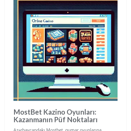
MostBet Kazino Oyunları:
Kazanmanın Püf Noktaları
Azərbaycandakı Mostbet, qumar oyunlarına