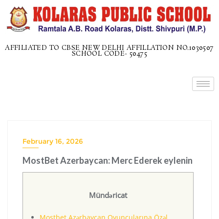
AFFILIATED TO CBSE NEW DELHI AFFILLATION NO.1030507
SCHOOL CODE- 50475
February 16, 2026
MostBet Azerbaycan: Merc Ederek eylenin
Mündəricat
Mostbet Azərbaycan Oyunçularına Özəl