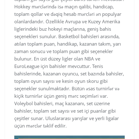
Hokkey mərclərində isə maçın qalibi, handicap,
toplam qollar ve dəqiq hesab mərcləri ən populyar
olanlardandır. Özellikle Avrupa ve Kuzey Amerika
liglerindeki buz hokeyi maçlarına, geniş bahis
seçenekleri sunulur. Basketbol bahisleri arasında,
atılan toplam puan, handikap, kazanan takım, yarı
zaman sonucu ve toplam puan gibi seçenekler
bulunur. En üst düzey ligler olan NBA ve
EuroLeague için bahisler mevcuttur. Tenis
bahislerinde, kazanan oyuncu, set bazında bahisler,
toplam oyun sayısı ve kesin oyun skoru gibi
seçenekler sunulmaktadır. Bütün əsas turnirlər və
kiçik turnirlər üçün geniş mərc seçimləri var.
Voleybol bahisleri, maç kazananı, set üzerine
bahisler, toplam set sayısı ve set içi puanlar gibi
çeşitler sunar. Uluslararası yarışlar ve yerli ligalar
üçün mərclər təklif edilir.