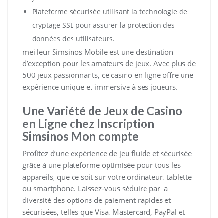
Plateforme sécurisée utilisant la technologie de
cryptage SSL pour assurer la protection des
données des utilisateurs.
meilleur Simsinos Mobile est une destination
d’exception pour les amateurs de jeux. Avec plus de
500 jeux passionnants, ce casino en ligne offre une
expérience unique et immersive à ses joueurs.
Une Variété de Jeux de Casino
en Ligne chez Inscription
Simsinos Mon compte
Profitez d’une expérience de jeu fluide et sécurisée
grâce à une plateforme optimisée pour tous les
appareils, que ce soit sur votre ordinateur, tablette
ou smartphone. Laissez-vous séduire par la
diversité des options de paiement rapides et
sécurisées, telles que Visa, Mastercard, PayPal et