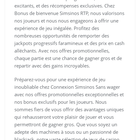
excitants, et des récompenses exclusives. Chez
Bonus de bienvenue Simsinos RTP, nous valorisons
nos joueurs et nous nous engageons à offrir une
expérience de jeu inégalée. Profitez des
nombreuses opportunités de remporter des
jackpots progressifs faramineux et des prix en cash
alléchants. Avec nos offres promotionnelles,
chaque partie est une chance de gagner gros et de
repartir avec des gains incroyables.
Préparez-vous pour une expérience de jeu
inoubliable chez Connexion Simsinos Sans wager
avec nos offres promotionnelles exceptionnelles et
nos bonus exclusifs pour les joueurs. Nous
sommes fiers de vous offrir des avantages uniques
qui rehausseront votre plaisir de jouer et vous
permettront de gagner gros. Que vous soyez un
adepte des machines à sous ou un passionné de
blackjack, notre vaste sélection de jeux de casino