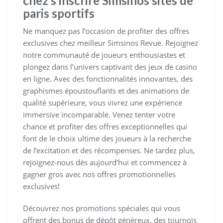
chez s’inscrire Simsinos sites de
paris sportifs
Ne manquez pas l’occasion de profiter des offres
exclusives chez meilleur Simsinos Revue. Rejoignez
notre communauté de joueurs enthousiastes et
plongez dans l’univers captivant des jeux de casino
en ligne. Avec des fonctionnalités innovantes, des
graphismes époustouflants et des animations de
qualité supérieure, vous vivrez une expérience
immersive incomparable. Venez tenter votre
chance et profiter des offres exceptionnelles qui
font de le choix ultime des joueurs à la recherche
de l’excitation et des récompenses. Ne tardez plus,
rejoignez-nous dès aujourd’hui et commencez à
gagner gros avec nos offres promotionnelles
exclusives!
Découvrez nos promotions spéciales qui vous
offrent des bonus de dépôt généreux, des tournois