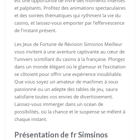
est une opportunité de vivre des moments intenses
et palpitants. Profitez des animations spectaculaires
et des soirées thématiques qui rythment la vie du
casino, et laissez-vous emporter par l’effervescence
de l’instant présent.
Les Jeux de Fortune de Révision Simsinos Meilleur
vous invitent à une aventure captivante au cœur de
l’univers scintillant du casino à la française. Plongez
dans un monde élégant où le glamour et l’excitation
se côtoient pour offrir une expérience inoubliable.
Que vous soyez un amateur de machines à sous
passionné ou un adepte des tables de jeu, saura
satisfaire toutes vos envies de divertissement.
Laissez-vous immerger dans un océan de
possibilités, où la chance et le suspense se mêlent à
chaque instant.
Présentation de fr Simsinos