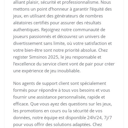
alliant plaisir, sécurité et professionnalisme. Nous
mettons un point d’honneur à garantir l’équité des
jeux, en utilisant des générateurs de nombres
aléatoires certifiés pour assurer des résultats
authentiques. Rejoignez notre communauté de
joueurs passionnés et découvrez un univers de
divertissement sans limite, où votre satisfaction et
votre bien-être sont notre priorité absolue. Chez
register Simsinos 2025, le jeu responsable et
l’excellence du service client vont de pair pour créer
une expérience de jeu inoubliable.
Nos agents de support client sont spécialement
formés pour répondre à tous vos besoins et vous
fournir une assistance personnalisée, rapide et
efficace. Que vous ayez des questions sur les jeux,
les promotions en cours ou la sécurité de vos
données, notre équipe est disponible 24h/24, 7j/7
pour vous offrir des solutions adaptées. Chez