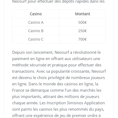
Neosurf pour effectuer des dépôts rapides dans les
Casino
Montant
Casino A
500€
Casino B
250€
Casino C
700€
Depuis son lancement, Neosurf a révolutionné le
paiement en ligne en offrant aux utilisateurs une
méthode sécurisée et pratique pour effectuer des
transactions. Avec sa popularité croissante, Neosurf
est devenu le choix privilégié de nombreux joueurs
en ligne. Dans le monde des casinos en ligne, la
France se démarque comme l’un des marchés les
plus importants, attirant des millions de joueurs
chaque année. Les Inscription Simsinos Application
sont parmi les casinos les plus renommés du pays,
offrant une expérience de jeu de premier ordre à