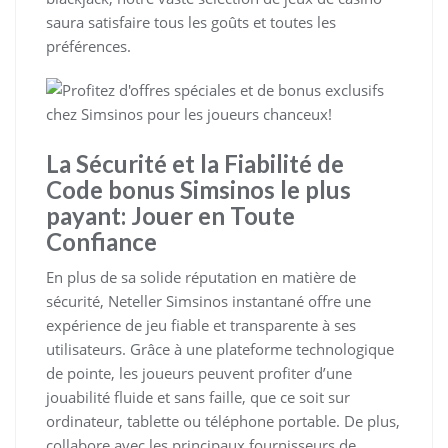
saura satisfaire tous les goûts et toutes les
préférences.
La Sécurité et la Fiabilité de
Code bonus Simsinos le plus
payant: Jouer en Toute
Confiance
En plus de sa solide réputation en matière de
sécurité, Neteller Simsinos instantané offre une
expérience de jeu fiable et transparente à ses
utilisateurs. Grâce à une plateforme technologique
de pointe, les joueurs peuvent profiter d’une
jouabilité fluide et sans faille, que ce soit sur
ordinateur, tablette ou téléphone portable. De plus,
collabore avec les principaux fournisseurs de