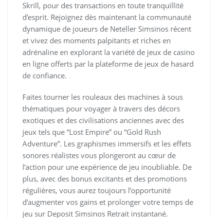
Skrill, pour des transactions en toute tranquillité
d’esprit. Rejoignez dès maintenant la communauté
dynamique de joueurs de Neteller Simsinos récent
et vivez des moments palpitants et riches en
adrénaline en explorant la variété de jeux de casino
en ligne offerts par la plateforme de jeux de hasard
de confiance.
Faites tourner les rouleaux des machines à sous
thématiques pour voyager à travers des décors
exotiques et des civilisations anciennes avec des
jeux tels que “Lost Empire” ou “Gold Rush
Adventure”. Les graphismes immersifs et les effets
sonores réalistes vous plongeront au cœur de
l’action pour une expérience de jeu inoubliable. De
plus, avec des bonus excitants et des promotions
régulières, vous aurez toujours l’opportunité
d’augmenter vos gains et prolonger votre temps de
jeu sur Deposit Simsinos Retrait instantané.