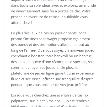
dans toute sa splendeur avec et explorez un monde
de divertissement sans fin à portée de clic. Votre
prochaine aventure de casino inoubliable vous
attend chez !
En plus des jeux de casino passionnants, code
promo Simsinos sans wager propose également
des bonus et des promotions alléchants tout au
long de l’année. Que vous soyez un nouveau joueur
cherchant à booster votre bankroll ou un habitué
des lieux en quête d’une récompense spéciale, sait
comment choyer ses joueurs. De plus, la
plateforme de jeu en ligne garantit une expérience
fluide et sécurisée, offrant une tranquillité d’esprit
pendant que vous profitez de vos jeux préférés.
Lorsque vous cherchez une aventure de casino
palpitante, sur le net Simsinos Club est l’endroit
idéal pour satisfaire votre soif d’excitation et de