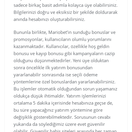
sadece birkaç basit adımla kolayca üye olabilirsiniz.
Bilgilerinizi doğru ve eksiksiz bir şekilde doldurarak
anında hesabınızı oluşturabilirsiniz.
Bununla birlikte, Mariobet’in sunduğu bonuslar ve
promosyonlar, kullanıcıların olumlu yorumlarını
kazanmaktadır. Kullanıcılar, özellikle hoş geldin
bonusu ve kayıp bonusu gibi kampanyaların cazip
olduğunu düşünmektedirler. Yeni üye olduktan
sonra öncelikle ilk yatırım bonusundan
yararlanabilir sonrasında ise seçili ödeme
yöntemlerine özel bonuslardan yararlanabilirsiniz.
Bu işlemler otomatik olduğundan sorun yaşamanız
oldukça düşük ihtimaldir. Yatırım işlemlerinizi
ortalama 5 dakika içerisinde hesabınıza geçse de,
bu süre yapacağınız yatırım yöntemine göre
değişiklik gösterebilmektedir. Sorusunun cevabı
yukarıda da söylediğimiz üzere evet güvenilir
olabilir. Güvenilir bahis siteleri arasında her zaman