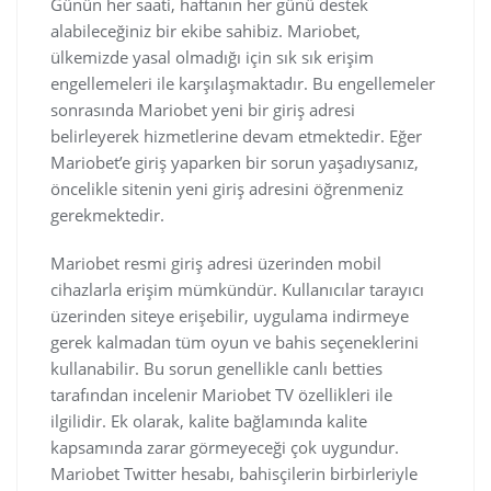
Günün her saati, haftanın her günü destek
alabileceğiniz bir ekibe sahibiz. Mariobet,
ülkemizde yasal olmadığı için sık sık erişim
engellemeleri ile karşılaşmaktadır. Bu engellemeler
sonrasında Mariobet yeni bir giriş adresi
belirleyerek hizmetlerine devam etmektedir. Eğer
Mariobet’e giriş yaparken bir sorun yaşadıysanız,
öncelikle sitenin yeni giriş adresini öğrenmeniz
gerekmektedir.
Mariobet resmi giriş adresi üzerinden mobil
cihazlarla erişim mümkündür. Kullanıcılar tarayıcı
üzerinden siteye erişebilir, uygulama indirmeye
gerek kalmadan tüm oyun ve bahis seçeneklerini
kullanabilir. Bu sorun genellikle canlı betties
tarafından incelenir Mariobet TV özellikleri ile
ilgilidir. Ek olarak, kalite bağlamında kalite
kapsamında zarar görmeyeceği çok uygundur.
Mariobet Twitter hesabı, bahisçilerin birbirleriyle