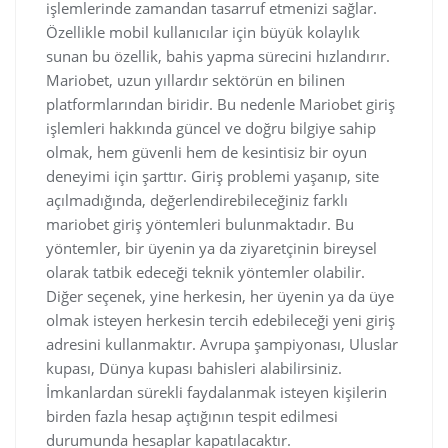
işlemlerinde zamandan tasarruf etmenizi sağlar.
Özellikle mobil kullanıcılar için büyük kolaylık
sunan bu özellik, bahis yapma sürecini hızlandırır.
Mariobet, uzun yıllardır sektörün en bilinen
platformlarından biridir. Bu nedenle Mariobet giriş
işlemleri hakkında güncel ve doğru bilgiye sahip
olmak, hem güvenli hem de kesintisiz bir oyun
deneyimi için şarttır. Giriş problemi yaşanıp, site
açılmadığında, değerlendirebileceğiniz farklı
mariobet giriş yöntemleri bulunmaktadır. Bu
yöntemler, bir üyenin ya da ziyaretçinin bireysel
olarak tatbik edeceği teknik yöntemler olabilir.
Diğer seçenek, yine herkesin, her üyenin ya da üye
olmak isteyen herkesin tercih edebileceği yeni giriş
adresini kullanmaktır. Avrupa şampiyonası, Uluslar
kupası, Dünya kupası bahisleri alabilirsiniz.
İmkanlardan sürekli faydalanmak isteyen kişilerin
birden fazla hesap açtığının tespit edilmesi
durumunda hesaplar kapatılacaktır.