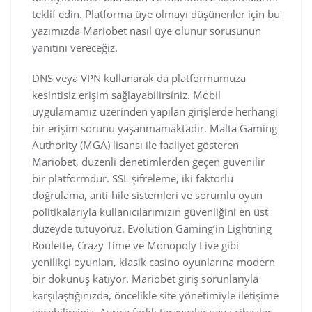
teklif edin. Platforma üye olmayı düşünenler için bu
yazımızda Mariobet nasıl üye olunur sorusunun
yanıtını vereceğiz.
DNS veya VPN kullanarak da platformumuza
kesintisiz erişim sağlayabilirsiniz. Mobil
uygulamamız üzerinden yapılan girişlerde herhangi
bir erişim sorunu yaşanmamaktadır. Malta Gaming
Authority (MGA) lisansı ile faaliyet gösteren
Mariobet, düzenli denetimlerden geçen güvenilir
bir platformdur. SSL şifreleme, iki faktörlü
doğrulama, anti-hile sistemleri ve sorumlu oyun
politikalarıyla kullanıcılarımızın güvenliğini en üst
düzeyde tutuyoruz. Evolution Gaming’in Lightning
Roulette, Crazy Time ve Monopoly Live gibi
yenilikçi oyunları, klasik casino oyunlarına modern
bir dokunuş katıyor. Mariobet giriş sorunlarıyla
karşılaştığınızda, öncelikle site yönetimiyle iletişime
geçebilirsiniz. Ayrıca farklı tarayıcılar veya cihazlar