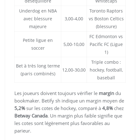
déséquilibre
Whitecaps
Underdog en NBA
Toronto Raptors
avec blessure
3,00‑4,00
vs Boston Celtics
majeure
(blessure)
FC Edmonton vs
Petite ligue en
5,00‑10,00
Pacific FC (Ligue
soccer
1)
Triple combo :
Bet à très long terme
12,00‑30,00
hockey, football,
(paris combinés)
baseball
Les joueurs doivent toujours vérifier le
margin
du
bookmaker. Betify sh indique un margin moyen de
5,2%
sur les cotes de hockey, comparé à
4,8%
chez
Betway Canada
. Un margin plus faible signifie que
les cotes sont légèrement plus favorables au
parieur.