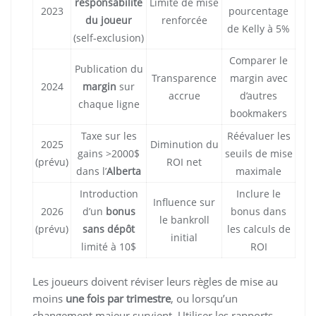
responsabilité
Limite de mise
2023
pourcentage
du joueur
renforcée
de Kelly à 5%
(self‑exclusion)
Comparer le
Publication du
Transparence
margin avec
2024
margin
sur
accrue
d’autres
chaque ligne
bookmakers
Taxe sur les
Réévaluer les
2025
Diminution du
gains >2000$
seuils de mise
(prévu)
ROI net
dans l’
Alberta
maximale
Introduction
Inclure le
Influence sur
2026
d’un
bonus
bonus dans
le bankroll
(prévu)
sans dépôt
les calculs de
initial
limité à 10$
ROI
Les joueurs doivent réviser leurs règles de mise au
moins
une fois par trimestre
, ou lorsqu’un
changement majeur survient. Utiliser les rapports