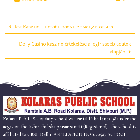
Кэт Казино – незабываемые эмоции от игр
Dolly Casino kaszinó értékelése a legfrissebb adatok
alapján
Kolaras Public Secondary school was eastablished in 1998 under the
aegis on the tishir shiksha prasar samiti (Registered). The school is
affiliated to CBSE Delhi. AFFILLATION NO.1030507 SCHOOL