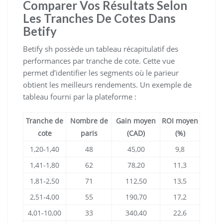
Comparer Vos Résultats Selon
Les Tranches De Cotes Dans
Betify
Betify sh possède un tableau récapitulatif des
performances par tranche de cote. Cette vue
permet d’identifier les segments où le parieur
obtient les meilleurs rendements. Un exemple de
tableau fourni par la plateforme :
Tranche de
Nombre de
Gain moyen
ROI moyen
cote
paris
(CAD)
(%)
1,20‑1,40
48
45,00
9,8
1,41‑1,80
62
78,20
11,3
1,81‑2,50
71
112,50
13,5
2,51‑4,00
55
190,70
17,2
4,01‑10,00
33
340,40
22,6