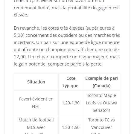
Leafs à 1,25. Miser sur un tel favori offre un
rendement limité, mais la probabilité de gagner est
élevée.
En revanche, les cotes très élevées (supérieures à
5,00) concernent des outsiders ou des marchés très
incertains. Un pari sur une équipe de ligue mineure
qui affronte un champion peut afficher une cote de
12,00. Un tel pari comporte un risque majeur, mais
le gain potentiel compense parfois la perte.
Cote
Exemple de pari
Situation
typique
(Canada)
Toronto Maple
Favori évident en
1,20‑1,30
Leafs vs Ottawa
NHL
Senators
Match de football
Toronto FC vs
MLS avec
1,30‑1,50
Vancouver