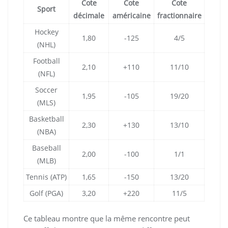
Cote
Cote
Cote
Sport
décimale
américaine
fractionnaire
Hockey
1,80
-125
4/5
(NHL)
Football
2,10
+110
11/10
(NFL)
Soccer
1,95
-105
19/20
(MLS)
Basketball
2,30
+130
13/10
(NBA)
Baseball
2,00
-100
1/1
(MLB)
Tennis (ATP)
1,65
-150
13/20
Golf (PGA)
3,20
+220
11/5
Ce tableau montre que la même rencontre peut