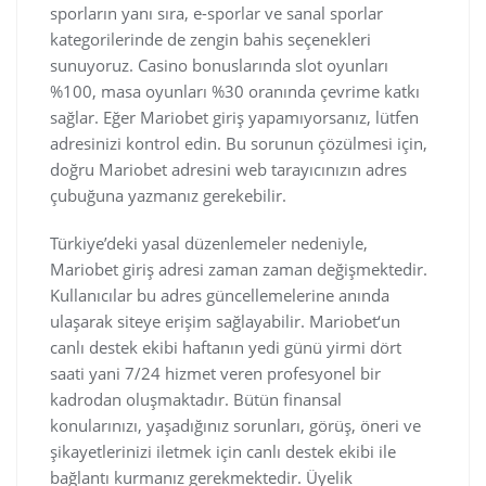
sporların yanı sıra, e-sporlar ve sanal sporlar
kategorilerinde de zengin bahis seçenekleri
sunuyoruz. Casino bonuslarında slot oyunları
%100, masa oyunları %30 oranında çevrime katkı
sağlar. Eğer Mariobet giriş yapamıyorsanız, lütfen
adresinizi kontrol edin. Bu sorunun çözülmesi için,
doğru Mariobet adresini web tarayıcınızın adres
çubuğuna yazmanız gerekebilir.
Türkiye’deki yasal düzenlemeler nedeniyle,
Mariobet giriş adresi zaman zaman değişmektedir.
Kullanıcılar bu adres güncellemelerine anında
ulaşarak siteye erişim sağlayabilir. Mariobet‘un
canlı destek ekibi haftanın yedi günü yirmi dört
saati yani 7/24 hizmet veren profesyonel bir
kadrodan oluşmaktadır. Bütün finansal
konularınızı, yaşadığınız sorunları, görüş, öneri ve
şikayetlerinizi iletmek için canlı destek ekibi ile
bağlantı kurmanız gerekmektedir. Üyelik