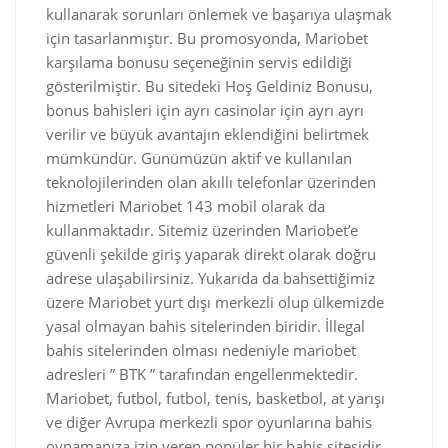
kullanarak sorunları önlemek ve başarıya ulaşmak
için tasarlanmıştır. Bu promosyonda, Mariobet
karşılama bonusu seçeneğinin servis edildiği
gösterilmiştir. Bu sitedeki Hoş Geldiniz Bonusu,
bonus bahisleri için ayrı casinolar için ayrı ayrı
verilir ve büyük avantajın eklendiğini belirtmek
mümkündür. Günümüzün aktif ve kullanılan
teknolojilerinden olan akıllı telefonlar üzerinden
hizmetleri Mariobet 143 mobil olarak da
kullanmaktadır. Sitemiz üzerinden Mariobet’e
güvenli şekilde giriş yaparak direkt olarak doğru
adrese ulaşabilirsiniz. Yukarıda da bahsettiğimiz
üzere Mariobet yurt dışı merkezli olup ülkemizde
yasal olmayan bahis sitelerinden biridir. İllegal
bahis sitelerinden olması nedeniyle mariobet
adresleri ” BTK ” tarafından engellenmektedir.
Mariobet, futbol, futbol, tenis, basketbol, at yarışı
ve diğer Avrupa merkezli spor oyunlarına bahis
oynamanıza izin veren popüler bir bahis sitesidir.