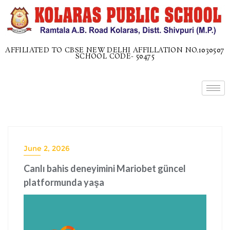
AFFILIATED TO CBSE NEW DELHI AFFILLATION NO.1030507
SCHOOL CODE- 50475
June 2, 2026
Canlı bahis deneyimini Mariobet güncel
platformunda yaşa