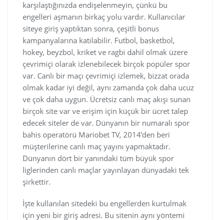
karşılaştığınızda endişelenmeyin, çünkü bu
engelleri aşmanın birkaç yolu vardır. Kullanıcılar
siteye giriş yaptıktan sonra, çeşitli bonus
kampanyalarına katılabilir. Futbol, basketbol,
hokey, beyzbol, kriket ve ragbi dahil olmak üzere
çevrimiçi olarak izlenebilecek birçok popüler spor
var. Canlı bir maçı çevrimiçi izlemek, bizzat orada
olmak kadar iyi değil, aynı zamanda çok daha ucuz
ve çok daha uygun. Ücretsiz canlı maç akışı sunan
birçok site var ve erişim için küçük bir ücret talep
edecek siteler de var. Dünyanın bir numaralı spor
bahis operatörü Mariobet TV, 2014’den beri
müşterilerine canlı maç yayını yapmaktadır.
Dünyanın dört bir yanındaki tüm büyük spor
liglerinden canlı maçlar yayınlayan dünyadaki tek
şirkettir.
İşte kullanılan sitedeki bu engellerden kurtulmak
için yeni bir giriş adresi. Bu sitenin aynı yöntemi