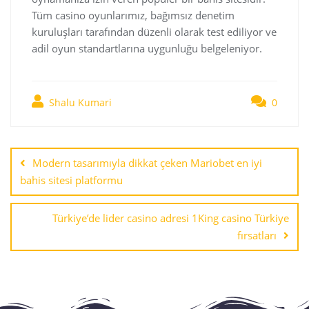
Tüm casino oyunlarımız, bağımsız denetim
kuruluşları tarafından düzenli olarak test ediliyor ve
adil oyun standartlarına uygunluğu belgeleniyor.
Shalu Kumari
0
Modern tasarımıyla dikkat çeken Mariobet en iyi
bahis sitesi platformu
Türkiye’de lider casino adresi 1King casino Türkiye
fırsatları