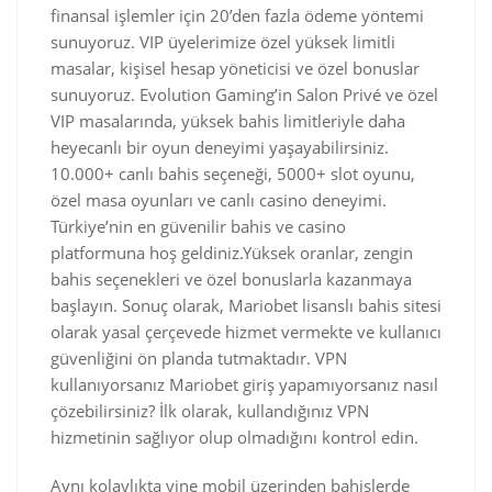
finansal işlemler için 20’den fazla ödeme yöntemi
sunuyoruz. VIP üyelerimize özel yüksek limitli
masalar, kişisel hesap yöneticisi ve özel bonuslar
sunuyoruz. Evolution Gaming’in Salon Privé ve özel
VIP masalarında, yüksek bahis limitleriyle daha
heyecanlı bir oyun deneyimi yaşayabilirsiniz.
10.000+ canlı bahis seçeneği, 5000+ slot oyunu,
özel masa oyunları ve canlı casino deneyimi.
Türkiye’nin en güvenilir bahis ve casino
platformuna hoş geldiniz.Yüksek oranlar, zengin
bahis seçenekleri ve özel bonuslarla kazanmaya
başlayın. Sonuç olarak, Mariobet lisanslı bahis sitesi
olarak yasal çerçevede hizmet vermekte ve kullanıcı
güvenliğini ön planda tutmaktadır. VPN
kullanıyorsanız Mariobet giriş yapamıyorsanız nasıl
çözebilirsiniz? İlk olarak, kullandığınız VPN
hizmetinin sağlıyor olup olmadığını kontrol edin.
Aynı kolaylıkta yine mobil üzerinden bahislerde