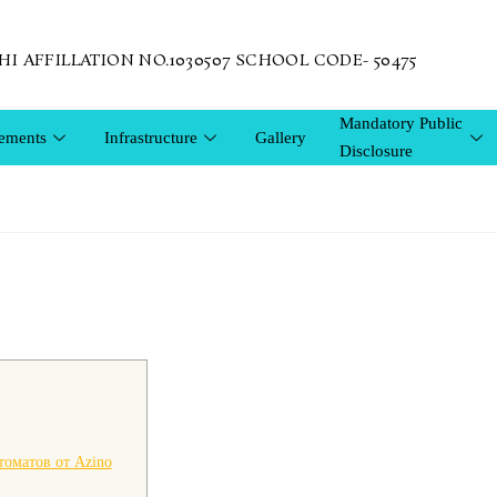
HI AFFILLATION NO.1030507 SCHOOL CODE- 50475
Mandatory Public
ements
Infrastructure
Gallery
Disclosure
оматов от Azino