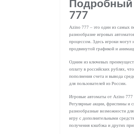
Подробный о
777
Azino 777 – это один из самых 
разнообразие игровых автоматов
процессом. Здесь игроки могут 
продвинутой графикой и анимац
Одним из ключевых преимущес
оплату в российских рублях, чт
пополнения счета и вывода средс
для пользователей из России.
Игровые автоматы от Azino 777
Регулярные акции, фриспины и 
разнообразные возможности для 
игру с дополнительными средств
получения кэшбэка и других при