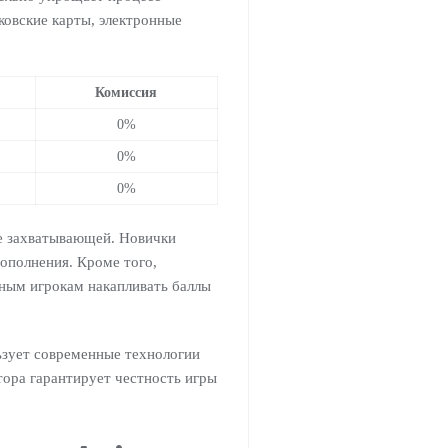
ковские карты, электронные
Комиссия
0%
0%
0%
е захватывающей. Новички
ополнения. Кроме того,
вным игрокам накапливать баллы
ьзует современные технологии
ора гарантирует честность игры