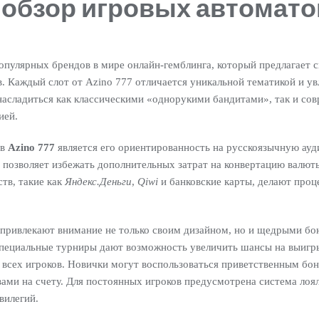
бзор игровых автоматов
популярных брендов в мире онлайн-гемблинга, который предлагает 
. Каждый слот от Azino 777 отличается уникальной тематикой и у
насладиться как классическими «однорукими бандитами», так и со
ией.
тв
Azino 777
является его ориентированность на русскоязычную ау
о позволяет избежать дополнительных затрат на конвертацию валют
тв, такие как
Яндекс.Деньги
,
Qiwi
и банковские карты, делают про
 привлекают внимание не только своим дизайном, но и щедрыми б
специальные турниры дают возможность увеличить шансы на выигр
всех игроков. Новички могут воспользоваться приветственным бон
ами на счету. Для постоянных игроков предусмотрена система лоя
вилегий.