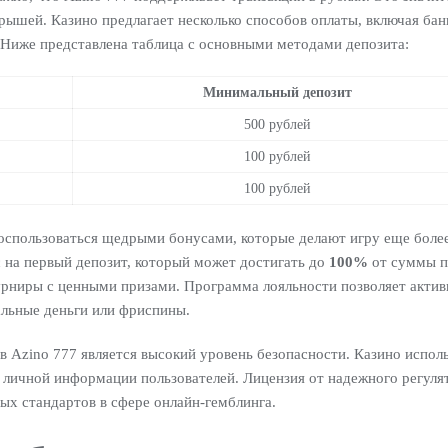
рышей. Казино предлагает несколько способов оплаты, включая бан
 Ниже представлена таблица с основными методами депозита:
Минимальный депозит
500 рублей
100 рублей
100 рублей
воспользоваться щедрыми бонусами, которые делают игру еще боле
 на первый депозит, который может достигать до
100%
от суммы п
урниры с ценными призами. Программа лояльности позволяет акти
еальные деньги или фриспины.
 Azino 777 является высокий уровень безопасности. Казино испол
личной информации пользователей. Лицензия от надежного регулят
х стандартов в сфере онлайн-гемблинга.