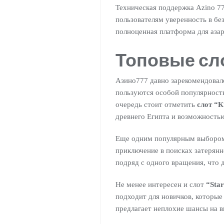
Техническая поддержка Azino 77
пользователям уверенность в бе
полноценная платформа для азар
Топовые сл
Азино777 давно зарекомендовало
пользуются особой популярност
очередь стоит отметить
слот “К
древнего Египта и возможность
Еще одним популярным выбором
приключение в поисках затерянн
подряд с одного вращения, что д
Не менее интересен и слот
“Star
подходит для новичков, которые 
предлагает неплохие шансы на 