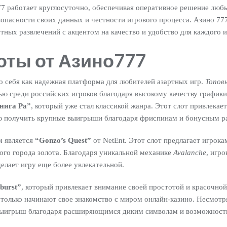
7 работает круглосуточно, обеспечивая оперативное решение любы
зопасности своих данных и честности игрового процесса. Азино 777
тных развлечений с акцентом на качество и удобство для каждого и
оты от Азино777
 себя как надежная платформа для любителей азартных игр.
Топов
ью среди российских игроков благодаря высокому качеству график
нига Ра”
, который уже стал классикой жанра. Этот слот привлекае
ю получить крупные выигрыши благодаря фриспинам и бонусным р
 является
“Gonzo’s Quest”
от NetEnt. Этот слот предлагает игрок
ого города золота. Благодаря уникальной механике
Avalanche
, игро
елает игру еще более увлекательной.
burst”
, который привлекает внимание своей простотой и красочной
только начинают свое знакомство с миром онлайн-казино. Несмотря 
выигрыш благодаря расширяющимся диким символам и возможност