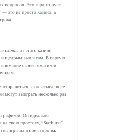
х вопросов. Это гарантирует
 — это не просто казино, а
грока.
ые слоты
от этого казино
и и щедрым выплатам. В первую
т внимание своей тематикой
аундам.
ам отправиться в захватывающее
ки могут выиграть несколько раз
 графикой. Он идеально
на свою простоту, “Starburst”
и выигрыша в обе стороны.