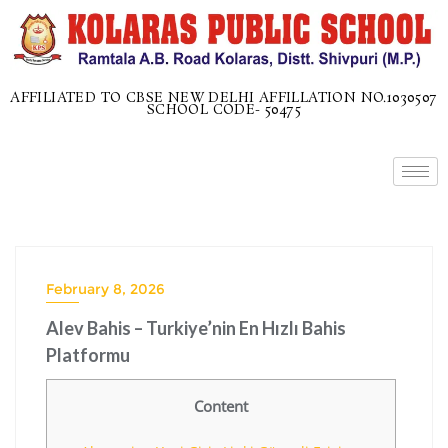
AFFILIATED TO CBSE NEW DELHI AFFILLATION NO.1030507
SCHOOL CODE- 50475
February 8, 2026
Alev Bahis – Turkiye’nin En Hızlı Bahis
Platformu
Content