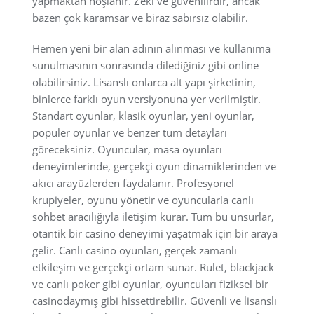
yapmaktan hoşlanır. Zeki ve güvenilirdir, ancak
bazen çok karamsar ve biraz sabırsız olabilir.
Hemen yeni bir alan adının alınması ve kullanıma
sunulmasının sonrasında dilediğiniz gibi online
olabilirsiniz. Lisanslı onlarca alt yapı şirketinin,
binlerce farklı oyun versiyonuna yer verilmiştir.
Standart oyunlar, klasik oyunlar, yeni oyunlar,
popüler oyunlar ve benzer tüm detayları
göreceksiniz. Oyuncular, masa oyunları
deneyimlerinde, gerçekçi oyun dinamiklerinden ve
akıcı arayüzlerden faydalanır. Profesyonel
krupiyeler, oyunu yönetir ve oyuncularla canlı
sohbet aracılığıyla iletişim kurar. Tüm bu unsurlar,
otantik bir casino deneyimi yaşatmak için bir araya
gelir. Canlı casino oyunları, gerçek zamanlı
etkileşim ve gerçekçi ortam sunar. Rulet, blackjack
ve canlı poker gibi oyunlar, oyuncuları fiziksel bir
casinodaymış gibi hissettirebilir. Güvenli ve lisanslı