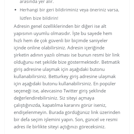
arasında yer alır.
Herhangi bir geri bildiriminiz veya öneriniz varsa,
lütfen bize bildirin!
Adresin genel özelliklerinden bir diğeri ise alt
yapısının uyumlu olmasıdır. İşte bu sayede hem
hızlı hem de çok güvenli bir biçimde saniyeler
içinde online olabilirsiniz. Adresin içeriğinde
şirketin adının yazılı olması ise bunun resmi bir link
olduğunu net şekilde bize göstermektedir. Betmatik
giriş adresine ulaşmak için aşağıdaki butonu
kullanabilirsiniz. Betturkey giriş adresine ulaşmak
için aşağıdaki butonu kullanabilirsiniz. En popüler
seçeneği ise, alevcasino Twitter giriş şeklinde
değerlendirebilirsiniz. Siz siteyi açmaya
çalıştığınızda, kapatılma kararını görür iseniz,
endişelenmeyin. Burada gördüğünüz link üzerinden
bir defa seçim işlemini yapın. Son, güncel ve resmi
adres ile birlikte siteyi açtığınızı göreceksiniz.