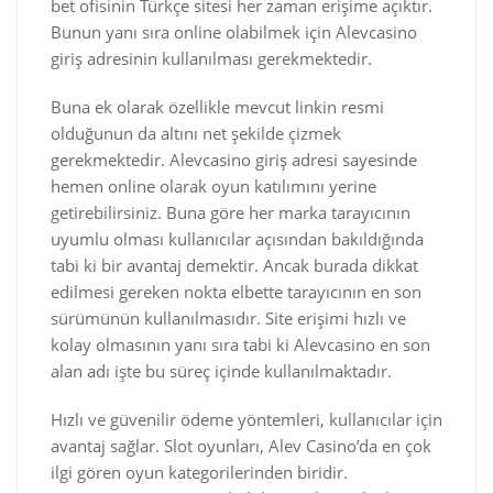
bet ofisinin Türkçe sitesi her zaman erişime açıktır.
Bunun yanı sıra online olabilmek için Alevcasino
giriş adresinin kullanılması gerekmektedir.
Buna ek olarak özellikle mevcut linkin resmi
olduğunun da altını net şekilde çizmek
gerekmektedir. Alevcasino giriş adresi sayesinde
hemen online olarak oyun katılımını yerine
getirebilirsiniz. Buna göre her marka tarayıcının
uyumlu olması kullanıcılar açısından bakıldığında
tabi ki bir avantaj demektir. Ancak burada dikkat
edilmesi gereken nokta elbette tarayıcının en son
sürümünün kullanılmasıdır. Site erişimi hızlı ve
kolay olmasının yanı sıra tabi ki Alevcasino en son
alan adı işte bu süreç içinde kullanılmaktadır.
Hızlı ve güvenilir ödeme yöntemleri, kullanıcılar için
avantaj sağlar. Slot oyunları, Alev Casino’da en çok
ilgi gören oyun kategorilerinden biridir.